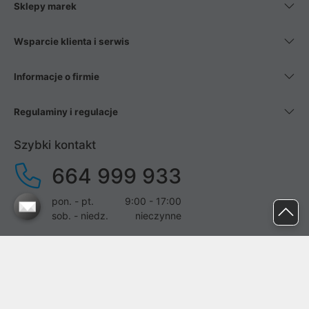
Sklepy marek
Wsparcie klienta i serwis
Informacje o firmie
Regulaminy i regulacje
Szybki kontakt
664 999 933
pon. - pt.
9:00 - 17:00
sob. - niedz.
nieczynne
pomoc@proline.pl
Dołącz do nas