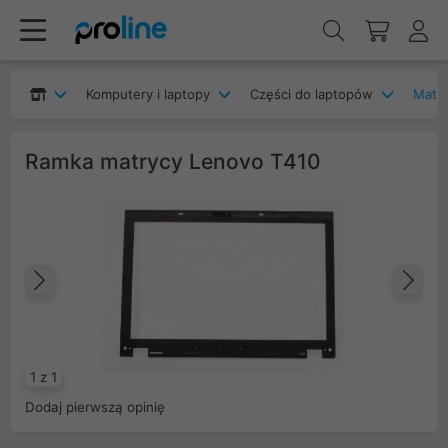
Komputery i laptopy
Części do laptopów
Matry
Ramka matrycy Lenovo T410
Poprzedni
Na
1 z 1
Dodaj pierwszą opinię