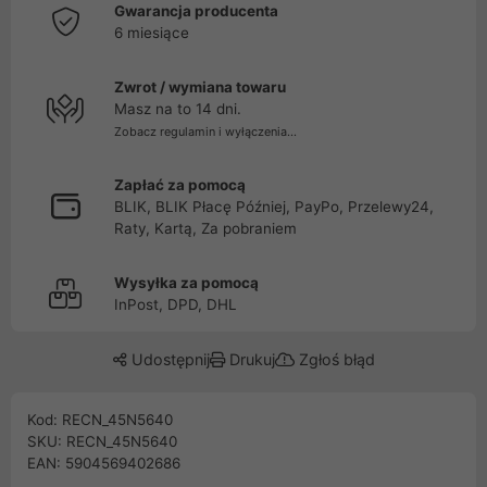
Gwarancja producenta
6 miesiące
Zwrot / wymiana towaru
Masz na to 14 dni.
Zobacz regulamin i wyłączenia...
Zapłać za pomocą
BLIK, BLIK Płacę Później, PayPo, Przelewy24,
Raty, Kartą, Za pobraniem
Wysyłka za pomocą
InPost, DPD, DHL
Udostępnij
Drukuj
Zgłoś błąd
Kod: RECN_45N5640
SKU: RECN_45N5640
EAN: 5904569402686