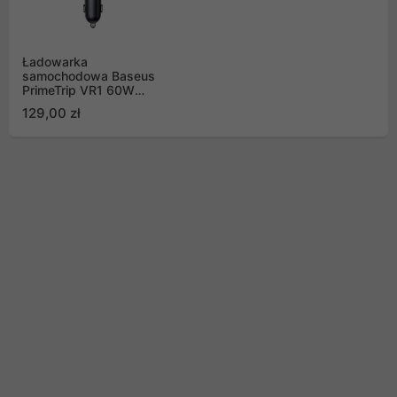
Ładowarka
samochodowa Baseus
PrimeTrip VR1 60W
USB-A USB-C ze
129,00 zł
zwijanym kablem USB-
C - czarna