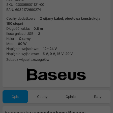
SKU: C00069001121-00
EAN: 6932172690274
Cechy dodatkowe:
Zwijany kabel, obrotowa konstrukcja
180 stopni
Długość kabla:
0.8 m
Ilość gniazd USB:
2
Kolor:
Czarny
Moc:
60 W
Napięcie wejściowe:
12 - 24 V
Napięcie wyjściowe:
5 V, 9 V, 15 V, 20 V
Zobacz więcej szczegółów
Opis
Cechy
Opinie
Raty
Ładowarka samochodowa Baseus