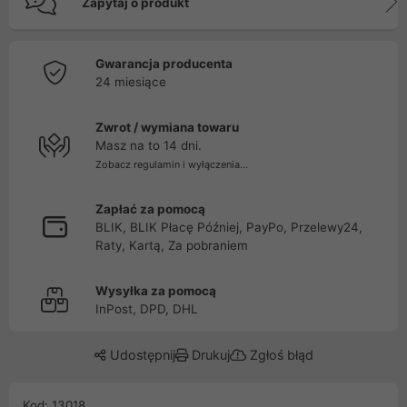
Zapytaj o produkt
Gwarancja producenta
24 miesiące
Zwrot / wymiana towaru
Masz na to 14 dni.
Zobacz regulamin i wyłączenia...
Zapłać za pomocą
BLIK, BLIK Płacę Później, PayPo, Przelewy24,
Raty, Kartą, Za pobraniem
Wysyłka za pomocą
InPost, DPD, DHL
Udostępnij
Drukuj
Zgłoś błąd
Kod: 13018