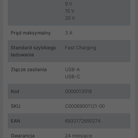
9 V
15 V
20 V
Prąd maksymalny
3 A
Standard szybkiego
Fast Charging
ładowania
Złącze zasilania
USB-A
USB-C
Kod
0000013018
SKU
C00069001121-00
EAN
6932172690274
Gwarancja
24 miesiące