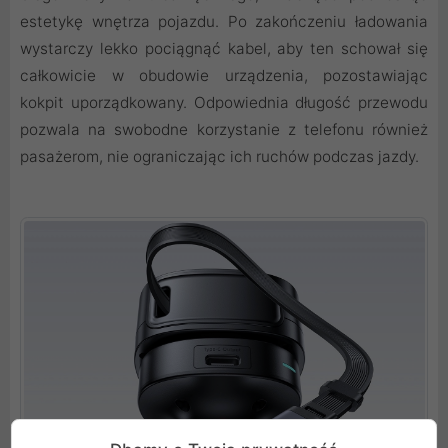
estetykę wnętrza pojazdu. Po zakończeniu ładowania
wystarczy lekko pociągnąć kabel, aby ten schował się
całkowicie w obudowie urządzenia, pozostawiając
kokpit uporządkowany. Odpowiednia długość przewodu
pozwala na swobodne korzystanie z telefonu również
pasażerom, nie ograniczając ich ruchów podczas jazdy.