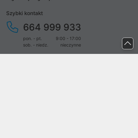
Szybki kontakt
664 999 933
pon. - pt.
9:00 - 17:00
sob. - niedz.
nieczynne
pomoc@proline.pl
Dołącz do nas
Zgłoś błąd na stronie
Proline SA z siedzibą w Mirkowie (55-095), przy ul. Brzozowej 5,
wpisana do rejestru przedsiębiorców Krajowego Rejestru Sądowego
przez Sąd Rejonowy dla Wrocławia-Fabrycznej we Wrocławiu, VI
Wydział Gospodarczy Krajowego Rejestru Sądowego pod nr KRS:
0000282071, NIP: 8951898022, REGON: 020482041, BDO:
000437899. Kapitał zakładowy Spółki wynosi 500000,00 zł i został