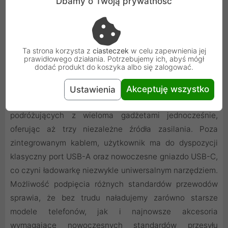
Dbamy o Twoją prywatność
Ta strona korzysta z
ciasteczek
w celu zapewnienia jej
prawidłowego działania. Potrzebujemy ich, abyś mógł
dodać produkt do koszyka albo się zalogować.
Wszechstronność dzięki wielu portom ładowania
Akceptuję wszystko
Ustawienia
Urządzenie zostało zaprojektowane z myślą o osobach
podróżujących z wieloma gadżetami jednocześnie,
oferując aż trzy niezależne źródła zasilania. Poza
zintegrowanym kablem, użytkownik ma do dyspozycji
klasyczny port USB-A oraz nowoczesne gniazdo USB-C,
co czyni ładowarkę niezwykle uniwersalnym narzędziem.
Możliwość podpięcia różnych standardów przewodów
sprawia, że bez trudu naładujemy zarówno starsze
modele telefonów, jak i najnowsze akcesoria
wymagające nowoczesnych standardów przesyłu