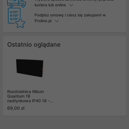
kuriera lub online
Podpisz umowę i ciesz się zakupami w
Proline.pl
Ostatnio oglądane
Rozdzielnica Nilson
Quantum 18
nadtynkowa IP40 18 -
modułowa z
69,00 zł
poziomnicą, skrzynka
modułowa (32881018)