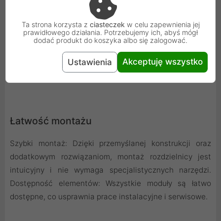
użytkowania. Odporność na uderzenia: Klasa IK07
świadczy o wysokiej odporności na mechaniczne
Ta strona korzysta z
ciasteczek
w celu zapewnienia jej
prawidłowego działania. Potrzebujemy ich, abyś mógł
uszkodzenia.
dodać produkt do koszyka albo się zalogować.
Drzwi uchylne z mechanizmem blokującym: Zapewniają
Akceptuję wszystko
Ustawienia
pewne zamknięcie, co minimalizuje ryzyko
przypadkowego otwarcia.
Łatwość montażu
Szybki montaż: Dzięki przemyślanej konstrukcji oraz
dodatkowym rozwiązaniom, montaż rozdzielnicy jest
intuicyjny i nie wymaga specjalistycznych narzędzi.
Dostępność elementów: Wszystkie moduły są łatwo
dostępne, co usprawnia prace instalacyjne i serwisowe.