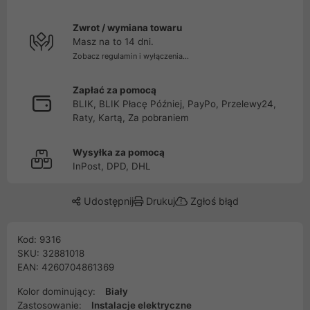
Zwrot / wymiana towaru
Masz na to 14 dni.
Zobacz regulamin i wyłączenia...
Zapłać za pomocą
BLIK, BLIK Płacę Później, PayPo, Przelewy24,
Raty, Kartą, Za pobraniem
Wysyłka za pomocą
InPost, DPD, DHL
Udostępnij
Drukuj
Zgłoś błąd
Kod: 9316
SKU: 32881018
EAN: 4260704861369
Kolor dominujący:
Biały
Zastosowanie:
Instalacje elektryczne