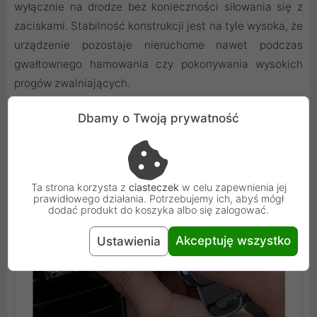
wyłącznie na drodze bez konieczności siłowania się z
zaciskami. Stabilność konstrukcji jest na tyle wysoka, że
urządzenie pozostaje nieruchome nawet podczas
gwałtownego hamowania czy pokonywania wysokich
progów zwalniających.
Dbamy o Twoją prywatność
Ta strona korzysta z
ciasteczek
w celu zapewnienia jej
prawidłowego działania. Potrzebujemy ich, abyś mógł
dodać produkt do koszyka albo się zalogować.
Akceptuję wszystko
Ustawienia