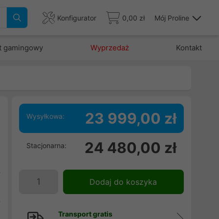
Konfigurator
0,00 zł
Mój Proline
t gamingowy
Wyprzedaż
Kontakt
23 999,00 zł
Wysyłkowa:
-
24 480,00 zł
Stacjonarna:
a
.
y
Dodaj do koszyka
.
8
w
Transport gratis