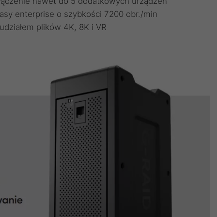
łączenie nawet do 5 dodatkowych urządzeń
asy enterprise o szybkości 7200 obr./min
działem plików 4K, 8K i VR