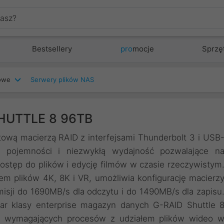
Bestsellery
pro
mocje
Sprzę
iowe
Serwery plików NAS
SHUTTLE 8 96TB
ową macierzą RAID z interfejsami Thunderbolt 3 i USB
 pojemności i niezwykłą wydajność pozwalające n
stęp do plików i edycję filmów w czasie rzeczywistym
em plików 4K, 8K i VR, umożliwia konfigurację macierz
nsmisji do 1690MB/s dla odczytu i do 1490MB/s dla zapisu
ar klasy enterprise magazyn danych G-RAID Shuttle 
gi wymagających procesów z udziałem plików wideo 