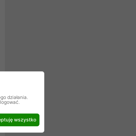
go działania.
alogować.
ptuję wszystko