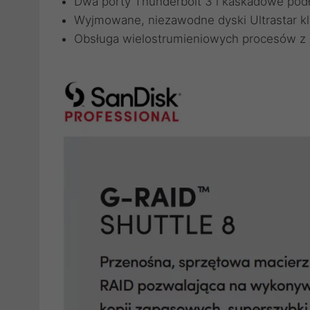
Dwa porty Thunderbolt 3 i kaskadowe pod
Wyjmowane, niezawodne dyski Ultrastar kl
Obsługa wielostrumieniowych procesów z u