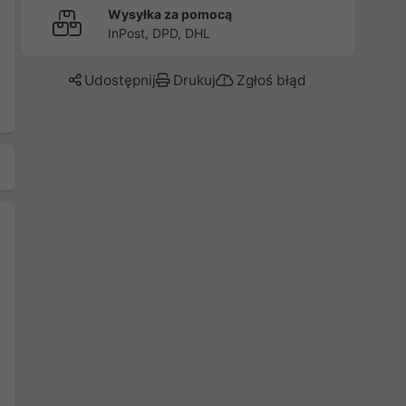
Wysyłka za pomocą
InPost, DPD, DHL
Udostępnij
Drukuj
Zgłoś błąd