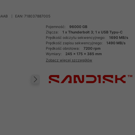
BAAB
EAN: 718037887005
Pojemność:
96000 GB
Złącza:
1 x Thunderbolt 3; 1 x USB Typu-C
Prędkość odczytu sekwencyjnego:
1690 MB/s
Prędkość zapisu sekwencyjnego:
1490 MB/s
Prędkość obrotowa:
7200 rpm
Wymiary:
245 x 175 x 385 mm
Zobacz więcej szczegółów
Następny