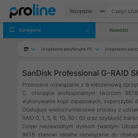
Produkty
Kategorie
Nowości
Producenci
Urządzenia peryferyjne PC
Urządzenia siec
Kategorie
SanDisk Professional G-RAID 
Przenośne rozwiązanie z 8-kieszeniową sprzęt
C, oferujące profesjonalnym twórcom 96TB
wykonywanie kopii zapasowych, superszybki do
Obsługuje wielostrumieniowe procesy z udział
RAID 0, 1, 5, 6, 10, 50 i 60 oraz szybkość tra
Dzięki niezawodnym dyskom twardym Ultrast
96TB stanowi idealne rozwiązanie do obsłu