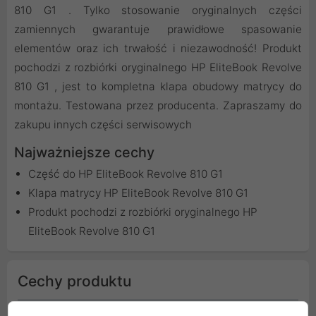
810 G1 . Tylko stosowanie oryginalnych części
zamiennych gwarantuje prawidłowe spasowanie
elementów oraz ich trwałość i niezawodność! Produkt
pochodzi z rozbiórki oryginalnego HP EliteBook Revolve
810 G1 , jest to kompletna klapa obudowy matrycy do
montażu. Testowana przez producenta. Zapraszamy do
zakupu innych części serwisowych
Najważniejsze cechy
Część do HP EliteBook Revolve 810 G1
Klapa matrycy HP EliteBook Revolve 810 G1
Produkt pochodzi z rozbiórki oryginalnego HP
EliteBook Revolve 810 G1
Cechy produktu
Stan
Bardzo dobry