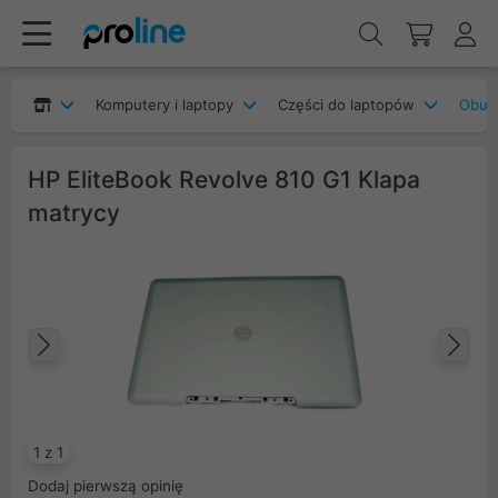
Komputery i laptopy
Części do laptopów
Obudo
HP EliteBook Revolve 810 G1 Klapa
matrycy
Poprzedni
Na
1 z 1
Dodaj pierwszą opinię