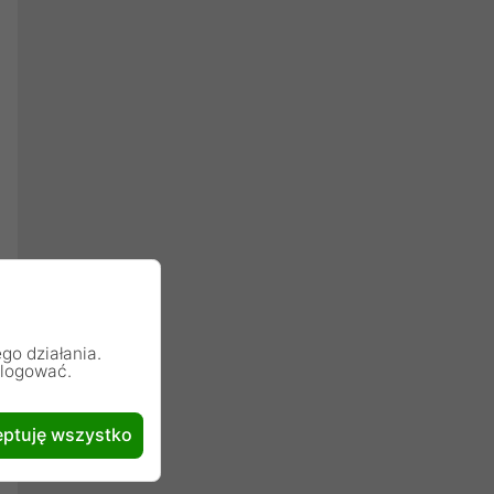
go działania.
alogować.
ptuję wszystko