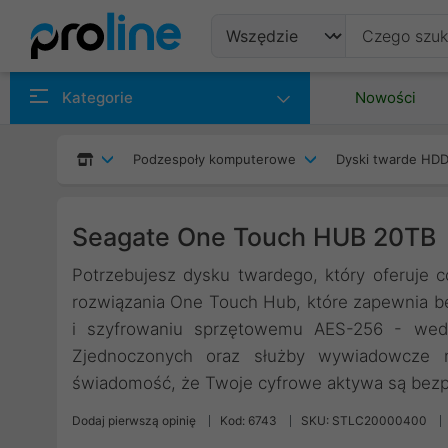
Produkty
Kategorie
Nowości
Producenci
Podzespoły komputerowe
Dyski twarde HDD
Kategorie
Seagate One Touch HUB 20TB
Potrzebujesz dysku twardego, który oferuje c
rozwiązania One Touch Hub, które zapewnia b
i szyfrowaniu sprzętowemu AES-256 - wed
Zjednoczonych oraz służby wywiadowcze 
świadomość, że Twoje cyfrowe aktywa są bezp
Dodaj pierwszą opinię
Kod: 6743
SKU: STLC20000400