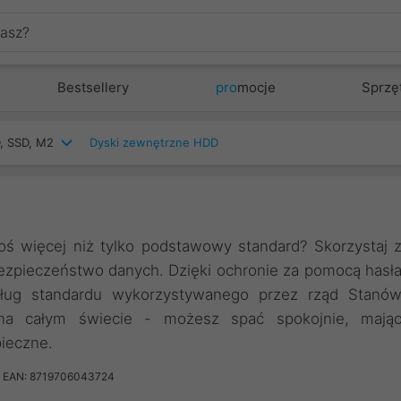
Bestsellery
pro
mocje
Sprzę
, SSD, M2
Dyski zewnętrzne HDD
oś więcej niż tylko podstawowy standard? Skorzystaj 
ezpieczeństwo danych. Dzięki ochronie za pomocą hasł
ług standardu wykorzystywanego przez rząd Stanó
na całym świecie - możesz spać spokojnie, mają
ieczne.
EAN: 8719706043724