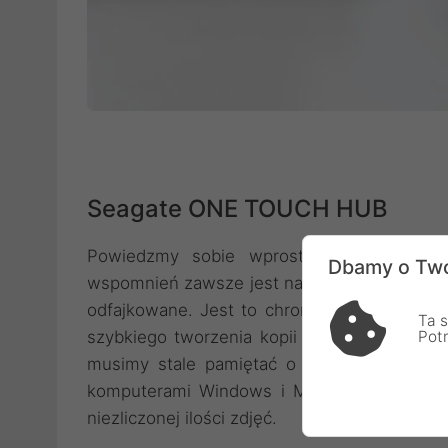
Seagate ONE TOUCH HUB
Powiedzmy sobie wprost: jesteśmy stale
Dbamy o Two
wspomnień zawsze jest na liście rzeczy do z
odfajkowane. Jest to chroniona hasłem p
Ta s
Pot
szybkiego tworzenia kopii zapasowych plik
musimy stale pamiętać o robieniu kopii z
komputerami Windows i Mac, który zapewni
niezliczonej ilości zdjęć.