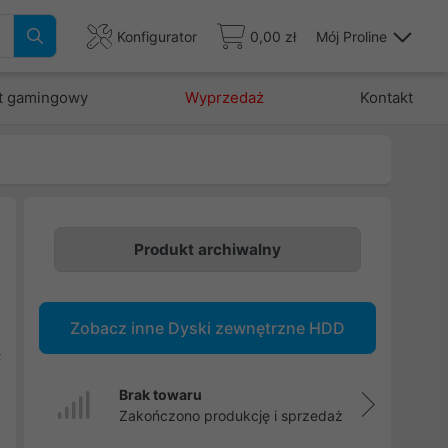
Konfigurator
0,00 zł
Mój Proline
t gamingowy
Wyprzedaż
Kontakt
Produkt archiwalny
z
a
Zobacz inne Dyski zewnętrzne HDD
w
c
Brak towaru
Zakończono produkcję i sprzedaż