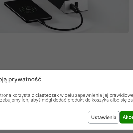
 zajęci. A tworzenie kopii zapasowych cyfrowych
ją prywatność
robienia. Korzystając z dysku One Touch Hub, masz to
amięć masowa z przednim portem USB-C i USB 3.0 do
trona korzysta z
ciasteczek
w celu zapewnienia jej prawidłowe
rzebujemy ich, abyś mógł dodać produkt do koszyka albo się z
ów ORAZ ładowania wielu urządzeń jednocześnie. Nie
apasowych, mając do dyspozycji dysk kompatybilny z
a mirroring plików oraz możliwości przechowywania
Akce
Ustawienia