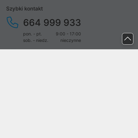
Szybki kontakt
664 999 933
pon. - pt.
9:00 - 17:00
sob. - niedz.
nieczynne
pomoc@proline.pl
Dołącz do nas
Zgłoś błąd na stronie
Proline SA z siedzibą w Mirkowie (55-095), przy ul. Brzozowej 5,
wpisana do rejestru przedsiębiorców Krajowego Rejestru Sądowego
przez Sąd Rejonowy dla Wrocławia-Fabrycznej we Wrocławiu, VI
Wydział Gospodarczy Krajowego Rejestru Sądowego pod nr KRS:
0000282071, NIP: 8951898022, REGON: 020482041, BDO:
000437899. Kapitał zakładowy Spółki wynosi 500000,00 zł i został