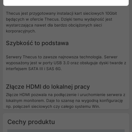
Thecus jest przygotowany instalacji kart sieciowych 10Gbit
będących w ofercie Thecus. Dzięki temu wydajność jest
wystarczająca nawet dla bardzo obciążonych sieci
korporacyjnych.
Szybkość to podstawa
Serwery Thecus to zawsze najnowsza technologia. Serwer
wyposażony jest w porty USB 3.0 oraz obsługuje dyski twarde z
interfejsem SATA III i SAS 6G.
Złącze HDMI do lokalnej pracy
Złącze HDMI pozwala na podłączenie i uruchomienie serwera z
lokalnym monitorem. Daje to szansę na wygodną konfigurację
np. połączeń sieciowych czy całego systemu Win.
Cechy produktu