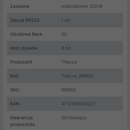
Zasilanie
redundantne 350 W
Złacze RS232
1 szt
Obudowa Rack
2U
Ilość dysków
8 szt
Producent
Thecus
Kod
Thecus_W8900
SKU
W8900
EAN
4712505093222
Gwarancja
36 miesięcy
producenta