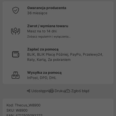
Gwarancja producenta
36 miesiące
Zwrot / wymiana towaru
Masz na to 14 dni.
Zobacz regulamin i wyłączenia...
Zapłać za pomocą
BLIK, BLIK Płacę Później, PayPo, Przelewy24,
Raty, Kartą, Za pobraniem
Wysyłka za pomocą
InPost, DPD, DHL
Udostępnij
Drukuj
Zgłoś błąd
Kod: Thecus_W8900
SKU: W8900
EAN: 4712505093222