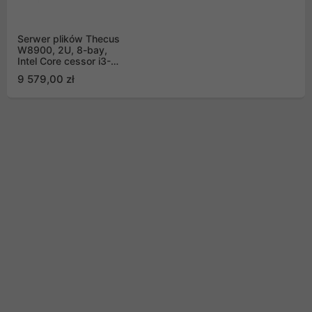
Serwer plików Thecus
W8900, 2U, 8-bay,
Intel Core cessor i3-
2120 3.30GHz Pro, 8GB
9 579,00 zł
DDR3 SDRAM, USB 2.0
x6. USB 3.0 host port
x2. HDMIx