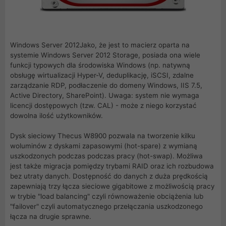
Windows Server 2012Jako, że jest to macierz oparta na
systemie Windows Server 2012 Storage, posiada ona wiele
funkcji typowych dla środowiska Windows (np. natywną
obsługę wirtualizacji Hyper-V, deduplikację, iSCSI, zdalne
zarządzanie RDP, podłaczenie do domeny Windows, IIS 7.5,
Active Directory, SharePoint). Uwaga: system nie wymaga
licencji dostępowych (tzw. CAL) - może z niego korzystać
dowolna ilość użytkowników.
Dysk sieciowy Thecus W8900 pozwala na tworzenie kilku
woluminów z dyskami zapasowymi (hot-spare) z wymianą
uszkodzonych podczas podczas pracy (hot-swap). Możliwa
jest także migracja pomiędzy trybami RAID oraz ich rozbudowa
bez utraty danych. Dostępność do danych z duża prędkością
zapewniają trzy łącza sieciowe gigabitowe z możliwością pracy
w trybie "load balancing" czyli równoważenie obciążenia lub
"failover" czyli automatycznego przełączania uszkodzonego
łącza na drugie sprawne.