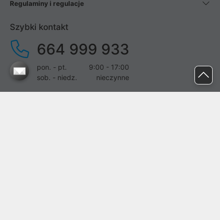
Regulaminy i regulacje
Szybki kontakt
664 999 933
pon. - pt.
9:00 - 17:00
sob. - niedz.
nieczynne
pomoc@proline.pl
Dołącz do nas
Zgłoś błąd na stronie
Proline SA z siedzibą w Mirkowie (55-095), przy ul. Brzozowej 5,
wpisana do rejestru przedsiębiorców Krajowego Rejestru Sądowego
przez Sąd Rejonowy dla Wrocławia-Fabrycznej we Wrocławiu, VI
Wydział Gospodarczy Krajowego Rejestru Sądowego pod nr KRS:
0000282071, NIP: 8951898022, REGON: 020482041, BDO: