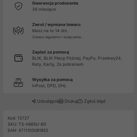
Gwarancja producenta
36 miesiące
Zwrot / wymiana towaru
Masz na to 14 dni.
Zobacz regulamin i wyłączenia...
Zapłać za pomocą
BLIK, BLIK Płacę Później, PayPo, Przelewy24,
Raty, Kartą, Za pobraniem
Wysyłka za pomocą
InPost, DPD, DHL
Udostępnij
Drukuj
Zgłoś błąd
Kod: 13727
SKU: TS-h665U-8G
EAN: 4711103091852