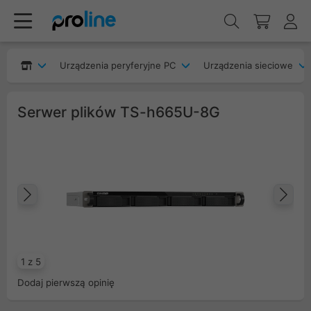
Urządzenia peryferyjne PC
Urządzenia sieciowe
Serwer plików TS-h665U-8G
Poprzedni
Na
1 z 5
Dodaj pierwszą opinię