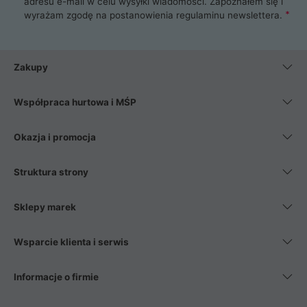
adresu e-mail w celu wysyłki wiadomości. Zapoznałem się i
wyrażam zgodę na postanowienia
regulaminu newslettera
.
Zakupy
Współpraca hurtowa i MŚP
Okazja i promocja
Struktura strony
Sklepy marek
Wsparcie klienta i serwis
Informacje o firmie