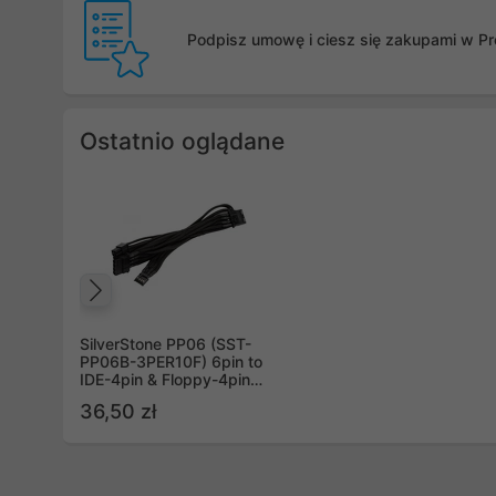
Podpisz umowę i ciesz się zakupami w Pro
Ostatnio oglądane
Poprzedni
SilverStone PP06 (SST-
PP06B-3PER10F) 6pin to
IDE-4pin & Floppy-4pin
550+150+150+150mm
36,50 zł
Individually Sleeved
Modular Cable, black