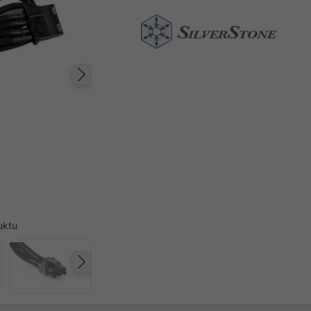
Następny
uktu
Następny