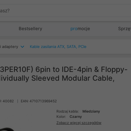
Bestsellery
pro
mocje
Sprzę
i adaptery
Kable zasilania ATX, SATA, PCIe
PER10F) 6pin to IDE-4pin & Floppy-
idually Sleeved Modular Cable,
: 40082
EAN: 4710713969452
Rodzaj kabla:
Miedziany
Kolor:
Czarny
Zobacz więcej szczegółów