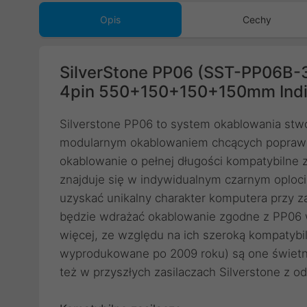
Opis
Cechy
SilverStone PP06 (SST-PP06B-3
4pin 550+150+150+150mm Indivi
Silverstone PP06 to system okablowania stwo
modularnym okablowaniem chcących poprawi
okablowanie o pełnej długości kompatybilne z
znajduje się w indywidualnym czarnym oploci
uzyskać unikalny charakter komputera przy 
będzie wdrażać okablowanie zgodne z PP06 
więcej, ze względu na ich szeroką kompatybi
wyprodukowane po 2009 roku) są one świetn
też w przyszłych zasilaczach Silverstone z 