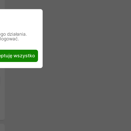
go działania.
alogować.
ptuję wszystko
Następny