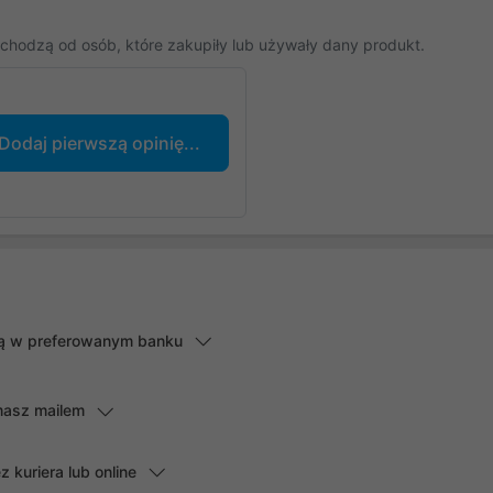
chodzą od osób, które zakupiły lub używały dany produkt.
Dodaj pierwszą opinię...
lną w preferowanym banku
masz mailem
kuriera lub online