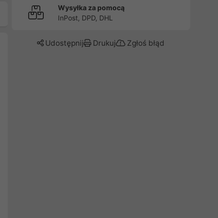
Wysyłka za pomocą
InPost, DPD, DHL
Udostępnij
Drukuj
Zgłoś błąd