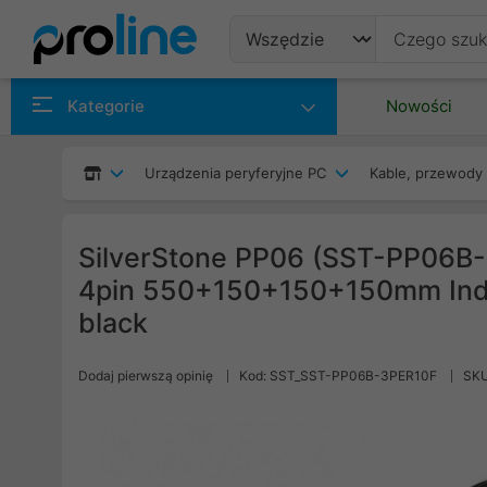
Produkty
Kategorie
Nowości
Producenci
Urządzenia peryferyjne PC
Kable, przewody 
Kategorie
SilverStone PP06 (SST-PP06B-3
4pin 550+150+150+150mm Indiv
black
Dodaj pierwszą opinię
Kod: SST_SST-PP06B-3PER10F
SKU