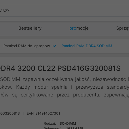
Bestsellery
pro
mocje
Sprzę
Pamięci RAM do laptopów
Pamięci RAM DDR4 SODIMM
 DDR4 3200 CL22 PSD416G320081S
 SODIMM zapewnia oczekiwaną jakość, niezawodność 
ooków. Każdy moduł spełnia i przewyższa standard
dułów są certyfikowane przez producenta, zapewniaj
16G320081S
EAN: 814914027301
Rodzaj:
SO-DIMM
Pojemność:
16384 MB