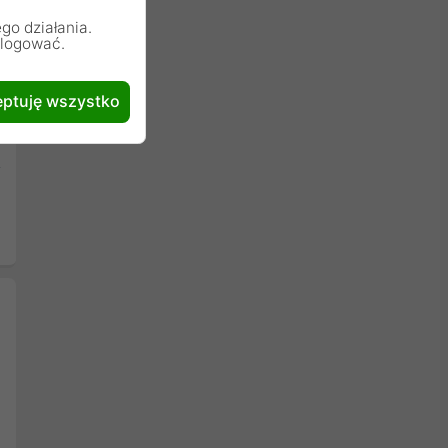
go działania.
alogować.
ptuję wszystko