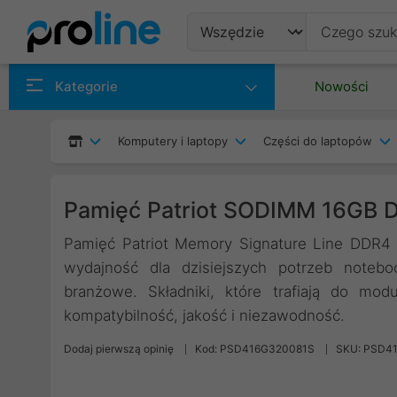
Produkty
Kategorie
Nowości
Producenci
Komputery i laptopy
Części do laptopów
Kategorie
Pamięć Patriot SODIMM 16GB
Pamięć Patriot Memory Signature Line DDR4
wydajność dla dzisiejszych potrzeb noteb
branżowe. Składniki, które trafiają do mo
kompatybilność, jakość i niezawodność.
Dodaj pierwszą opinię
Kod: PSD416G320081S
SKU: PSD4