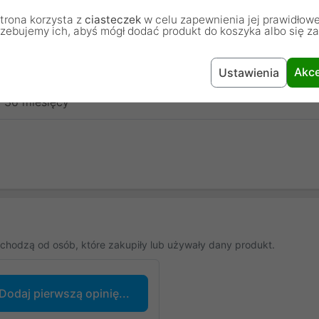
trona korzysta z
ciasteczek
w celu zapewnienia jej prawidłowe
rzebujemy ich, abyś mógł dodać produkt do koszyka albo się z
3 x 69 x 30 mm
Patriot
Akce
Ustawienia
36 miesięcy
chodzą od osób, które zakupiły lub używały dany produkt.
Dodaj pierwszą opinię...