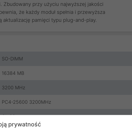
i. Zbudowany przy użyciu najwyższej jakości
ewnia, że ​​każdy moduł spełnia i przewyższa
aktualizację pamięci typu plug-and-play.
SO-DIMM
16384 MB
3200 MHz
PC4-25600 3200MHz
CL 22
ją prywatność
Nie