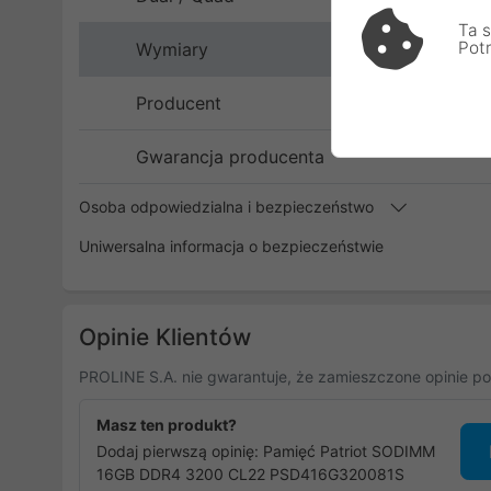
Ta s
Pot
Wymiary
Producent
Gwarancja producenta
Osoba odpowiedzialna i bezpieczeństwo
Uniwersalna informacja o bezpieczeństwie
Opinie Klientów
PROLINE S.A. nie gwarantuje, że zamieszczone opinie po
Masz ten produkt?
Dodaj pierwszą opinię: Pamięć Patriot SODIMM
16GB DDR4 3200 CL22 PSD416G320081S