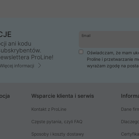
CJE
Email
cji ani kodu
subskrybentów.
Oświadczam, że mam ukoń
ewslettera ProLine!
Proline i przetwarzanie m
Więcej informacji
wyrażam zgodę na posta
ocja
Wsparcie klienta i serwis
Informa
Kontakt z ProLine
Dane fir
Częste pytania, czyli FAQ
Dlaczego
Sposoby i koszty dostawy
Certyfika