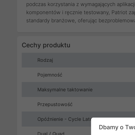
podczas korzystania z wymagających aplikacj
komponentów i ręcznie testowany, Patriot zap
standardy branżowe, oferując bezproblemową 
Cechy produktu
Rodzaj
Pojemność
Maksymalne taktowanie
Przepustowość
Opóźnienie - Cycle Latency
Dbamy o Two
Dual / Quad