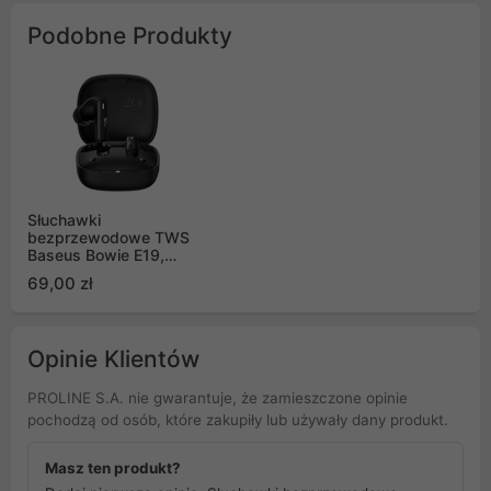
Podobne Produkty
Słuchawki
bezprzewodowe TWS
Baseus Bowie E19,
ładowanie indukcyjne,
69,00 zł
Bluetooth 5.3 - czarne
Opinie Klientów
PROLINE S.A. nie gwarantuje, że zamieszczone opinie
pochodzą od osób, które zakupiły lub używały dany produkt.
Masz ten produkt?