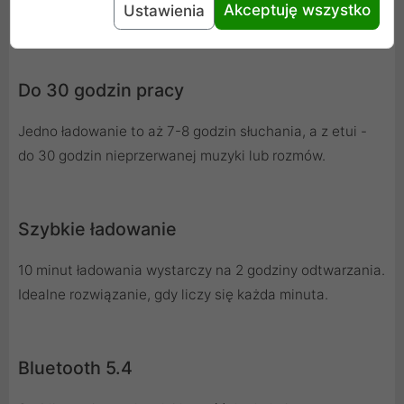
Akceptuję wszystko
Ustawienia
Do 30 godzin pracy
Jedno ładowanie to aż 7-8 godzin słuchania, a z etui -
do 30 godzin nieprzerwanej muzyki lub rozmów.
Szybkie ładowanie
10 minut ładowania wystarczy na 2 godziny odtwarzania.
Idealne rozwiązanie, gdy liczy się każda minuta.
Bluetooth 5.4