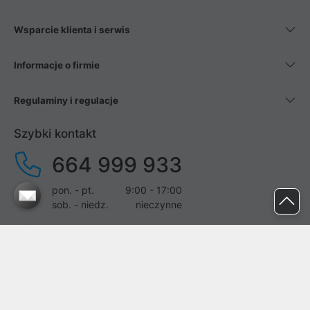
Wsparcie klienta i serwis
Informacje o firmie
Regulaminy i regulacje
Szybki kontakt
664 999 933
pon. - pt.
9:00 - 17:00
sob. - niedz.
nieczynne
pomoc@proline.pl
Dołącz do nas