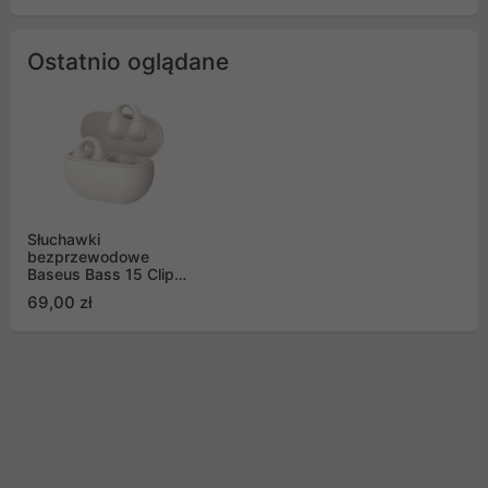
Ostatnio oglądane
Słuchawki
bezprzewodowe
Baseus Bass 15 Clip
OWS z kablem Simple
69,00 zł
USB-C 3A 30cm - białe