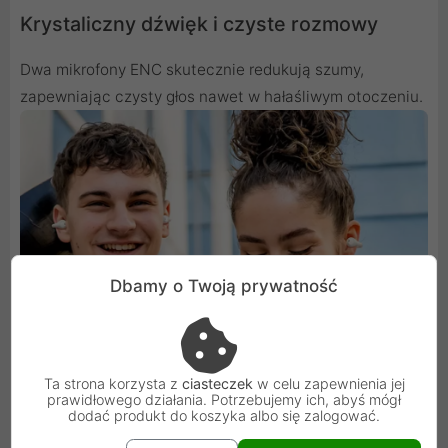
Krystaliczny dźwięk i czyste rozmowy
Dwa mikrofony ENC skutecznie redukują szumy,
zapewniając czysty głos nawet w hałaśliwym otoczeniu.
Dbamy o Twoją prywatność
Ta strona korzysta z
ciasteczek
w celu zapewnienia jej
prawidłowego działania. Potrzebujemy ich, abyś mógł
dodać produkt do koszyka albo się zalogować.