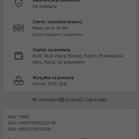
Gwarancja producenta
24 miesiące
Zwrot / wymiana towaru
Masz na to 14 dni.
Zobacz regulamin i wyłączenia...
Zapłać za pomocą
BLIK, BLIK Płacę Później, PayPo, Przelewy24,
Raty, Kartą, Za pobraniem
Wysyłka za pomocą
InPost, DPD, DHL
Udostępnij
Drukuj
Zgłoś błąd
Kod: 11993
SKU: A00079500223-00
EAN: 6932172674328