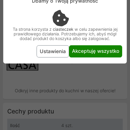
Dbamy o Twoją prywatność
a'la Casa to marka premium
Ta strona korzysta z
ciasteczek
w celu zapewnienia jej
prawidłowego działania. Potrzebujemy ich, abyś mógł
dodać produkt do koszyka albo się zalogować.
Akceptuję wszystko
Ustawienia
Odkryj inne produkty do kuchni w naszej ofercie!
Cechy produktu
Ilość
4 szt.