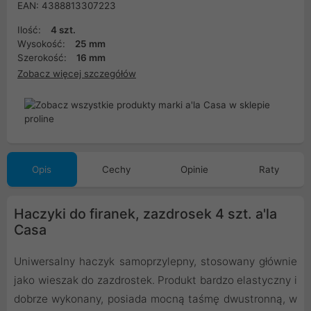
EAN: 4388813307223
Ilość:
4 szt.
Wysokość:
25 mm
Szerokość:
16 mm
Zobacz więcej szczegółów
Opis
Cechy
Opinie
Raty
Haczyki do firanek, zazdrosek 4 szt. a'la
Casa
Uniwersalny haczyk samoprzylepny, stosowany głównie
jako wieszak do zazdrostek. Produkt bardzo elastyczny i
dobrze wykonany, posiada mocną taśmę dwustronną, w