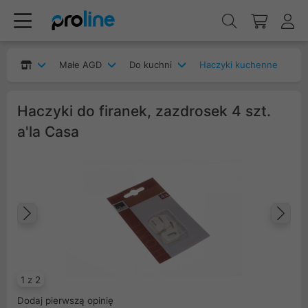
Małe AGD
Do kuchni
Haczyki kuchenne
Haczyki do firanek, zazdrosek 4 szt.
a'la Casa
Poprzedni
Na
1 z 2
Dodaj pierwszą opinię