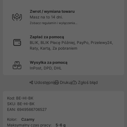
Zwrot / wymiana towaru
Masz na to 14 dni.
Zobacz regulamin i wyłączenia...
Zapłać za pomocą
BLIK, BLIK Płacę Później, PayPo, Przelewy24,
Raty, Kartą, Za pobraniem
Wysyłka za pomocą
InPost, DPD, DHL
Udostępnij
Drukuj
Zgłoś błąd
Kod: BE-HI-BK
SKU: BE-HI-BK
EAN: 6949566706527
Kolor:
Czarny
Maksymalny czas pracy:
5-6 g