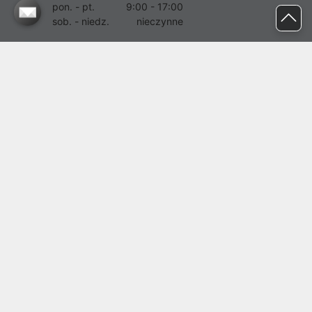
pon. - pt.
9:00 - 17:00
sob. - niedz.
nieczynne
pomoc@proline.pl
Dołącz do nas
Zgłoś błąd na stronie
Proline SA z siedzibą w Mirkowie (55-095), przy ul. Brzozowej 5,
wpisana do rejestru przedsiębiorców Krajowego Rejestru Sądowego
przez Sąd Rejonowy dla Wrocławia-Fabrycznej we Wrocławiu, VI
Wydział Gospodarczy Krajowego Rejestru Sądowego pod nr KRS:
0000282071, NIP: 8951898022, REGON: 020482041, BDO:
000437899. Kapitał zakładowy Spółki wynosi 500000,00 zł i został
on opłacony w całości.
© proline 1996 - 2026. Wszelkie prawa zastrzeżone.