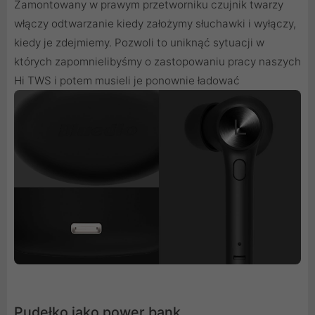
Zamontowany w prawym przetworniku czujnik twarzy
włączy odtwarzanie kiedy założymy słuchawki i wyłączy,
kiedy je zdejmiemy. Pozwoli to uniknąć sytuacji w
których zapomnielibyśmy o zastopowaniu pracy naszych
Hi TWS i potem musieli je ponownie ładować
Pudełko jako power bank