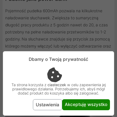
Pojemność pudełka 600mAh pozwala na kilkukrotne
naładowanie słuchawek. Zwiększa to sumaryczną
długość pracy produktu z 5 godzin nawet do 20, a czas
potrzebny na pełne naładowanie przetworników to 1-2
godziny. Na słuchawce znajduje się przycisk za pomocą
którego możemy włączyć lub wyłączyć odtwarzanie oraz
odebrać przychodzące połączenie. Za sprawą mikrofonu
Dbamy o Twoją prywatność
umiejscowionego na jednej ze słuchawek mamy
możliwość prowadzenia rozmów.
Ta strona korzysta z
ciasteczek
w celu zapewnienia jej
prawidłowego działania. Potrzebujemy ich, abyś mógł
dodać produkt do koszyka albo się zalogować.
Akceptuję wszystko
Ustawienia