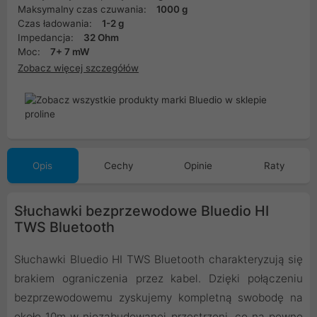
Maksymalny czas czuwania:
1000 g
Czas ładowania:
1-2 g
Impedancja:
32 Ohm
Moc:
7+ 7 mW
Zobacz więcej szczegółów
Opis
Cechy
Opinie
Raty
Słuchawki bezprzewodowe Bluedio HI
TWS Bluetooth
Słuchawki Bluedio HI TWS Bluetooth charakteryzują się
brakiem ograniczenia przez kabel. Dzięki połączeniu
bezprzewodowemu zyskujemy kompletną swobodę na
około 10m w niezabudowanej przestrzeni, co na pewno