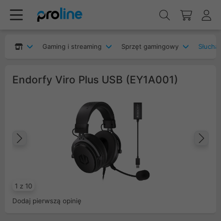
Gaming i streaming
Sprzęt gamingowy
Słucha
Endorfy Viro Plus USB (EY1A001)
Poprzedni
Na
1 z 10
Dodaj pierwszą opinię