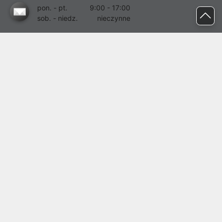
pon. - pt.
9:00 - 17:00
sob. - niedz.
nieczynne
pomoc@proline.pl
Dołącz do nas
Zgłoś błąd na stronie
Proline SA z siedzibą w Mirkowie (55-095), przy ul. Brzozowej 5,
wpisana do rejestru przedsiębiorców Krajowego Rejestru Sądowego
przez Sąd Rejonowy dla Wrocławia-Fabrycznej we Wrocławiu, VI
Wydział Gospodarczy Krajowego Rejestru Sądowego pod nr KRS:
0000282071, NIP: 8951898022, REGON: 020482041, BDO:
000437899. Kapitał zakładowy Spółki wynosi 500000,00 zł i został
on opłacony w całości.
© proline 1996 - 2026. Wszelkie prawa zastrzeżone.