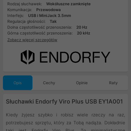
Rodzaj słuchawek:
Wokółuszne zamknięte
Komunikacja:
Przewodowa
Interfejs:
USB i MiniJack 3.5mm
Regulacja głośności:
Tak
Dolna częstotliwość przenoszenia:
20 Hz
Górna częstotliwość przenoszenia:
20 kHz
Zobacz więcej szczegółów
Opis
Cechy
Opinie
Raty
Słuchawki Endorfy Viro Plus USB EY1A001
Kiedy żyjesz szybko i robisz wiele rzeczy na raz,
potrzebujesz sprzętu, który za Tobą nadąża. Dokładnie
taki jest Endorfy Viro Plus. To minimalistyczne