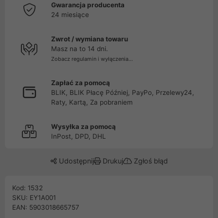
Gwarancja producenta
24 miesiące
Zwrot / wymiana towaru
Masz na to 14 dni.
Zobacz regulamin i wyłączenia...
Zapłać za pomocą
BLIK, BLIK Płacę Później, PayPo, Przelewy24,
Raty, Kartą, Za pobraniem
Wysyłka za pomocą
InPost, DPD, DHL
Udostępnij
Drukuj
Zgłoś błąd
Kod: 1532
SKU: EY1A001
EAN: 5903018665757