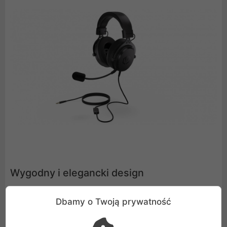
Wygodny i elegancki design
Poza świetnymi parametrami, Viro jest po prostu ładny -
Dbamy o Twoją prywatność
czarny minimalistyczny design pasuje każdemu i
wygodnie się nosi. Poza tym miękka wyściółka