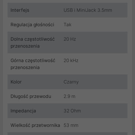
Interfejs
USB i MiniJack 3.5mm
Regulacja głośności
Tak
Dolna częstotliwość
20 Hz
przenoszenia
Górna częstotliwość
20 kHz
przenoszenia
Kolor
Czarny
Długość przewodu
2.9 m
Impedancja
32 Ohm
Wielkość przetwornika
53 mm