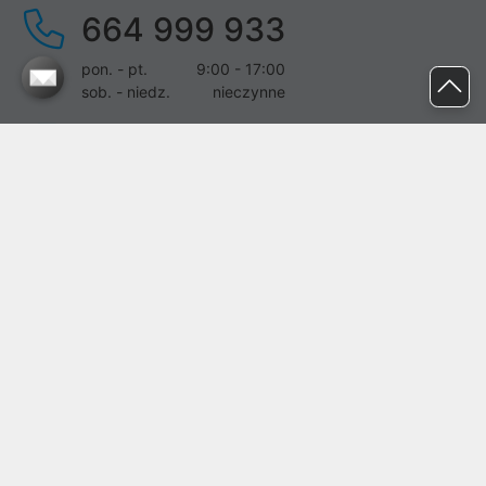
664 999 933
pon. - pt.
9:00 - 17:00
sob. - niedz.
nieczynne
pomoc@proline.pl
Dołącz do nas
Zgłoś błąd na stronie
Proline SA z siedzibą w Mirkowie (55-095), przy ul. Brzozowej 5,
wpisana do rejestru przedsiębiorców Krajowego Rejestru Sądowego
przez Sąd Rejonowy dla Wrocławia-Fabrycznej we Wrocławiu, VI
Wydział Gospodarczy Krajowego Rejestru Sądowego pod nr KRS:
0000282071, NIP: 8951898022, REGON: 020482041, BDO:
000437899. Kapitał zakładowy Spółki wynosi 500000,00 zł i został
on opłacony w całości.
© proline 1996 - 2026. Wszelkie prawa zastrzeżone.