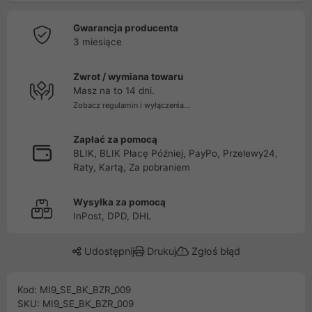
Gwarancja producenta
3 miesiące
Zwrot / wymiana towaru
Masz na to 14 dni.
Zobacz regulamin i wyłączenia...
Zapłać za pomocą
BLIK, BLIK Płacę Później, PayPo, Przelewy24,
Raty, Kartą, Za pobraniem
Wysyłka za pomocą
InPost, DPD, DHL
Udostępnij
Drukuj
Zgłoś błąd
Kod: MI9_SE_BK_BZR_009
SKU: MI9_SE_BK_BZR_009