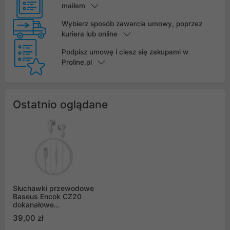
mailem
Wybierz sposób zawarcia umowy, poprzez
kuriera lub online
Podpisz umowę i ciesz się zakupami w
Proline.pl
Ostatnio oglądane
Słuchawki przewodowe
Baseus Encok CZ20
dokanałowe
przewodowe USB-C -
39,00 zł
białe