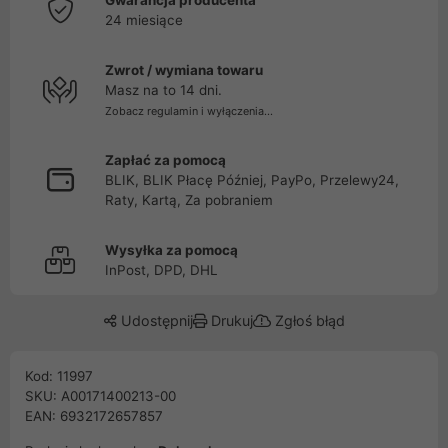
Gwarancja producenta
24 miesiące
Zwrot / wymiana towaru
Masz na to 14 dni.
Zobacz regulamin i wyłączenia...
Zapłać za pomocą
BLIK, BLIK Płacę Później, PayPo, Przelewy24,
Raty, Kartą, Za pobraniem
Wysyłka za pomocą
InPost, DPD, DHL
Udostępnij
Drukuj
Zgłoś błąd
Kod: 11997
SKU: A00171400213-00
EAN: 6932172657857