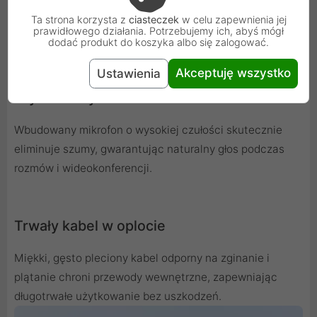
Ta strona korzysta z
ciasteczek
w celu zapewnienia jej
prawidłowego działania. Potrzebujemy ich, abyś mógł
dodać produkt do koszyka albo się zalogować.
Akceptuję wszystko
Ustawienia
Krystaliczny mikrofon HD
Wbudowany mikrofon o wysokiej czułości skutecznie
eliminuje szumy, gwarantując naturalny głos podczas
rozmów i wideokonferencji.
Trwały kabel w oplocie
Miękki, gęsto pleciony kabel odporny na zginanie i
plątanie chroni przewody wewnętrzne, zapewniając
długotrwałe użytkowanie bez uszkodzeń.