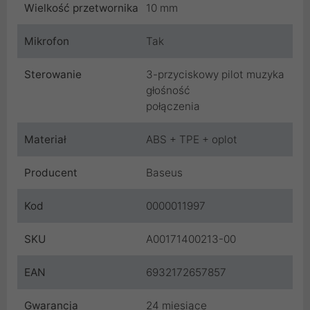
Wielkość przetwornika
10 mm
Mikrofon
Tak
Sterowanie
3-przyciskowy pilot muzyka
głośność
połączenia
Materiał
ABS + TPE + oplot
Producent
Baseus
Kod
0000011997
SKU
A00171400213-00
EAN
6932172657857
Gwarancja
24 miesiące