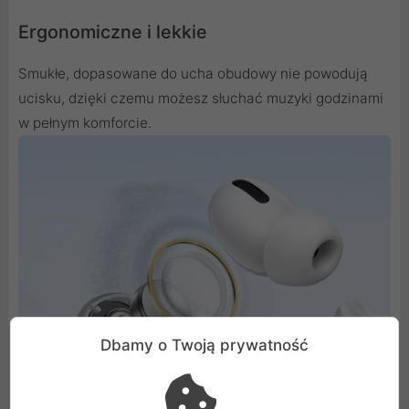
Ergonomiczne i lekkie
Smukłe, dopasowane do ucha obudowy nie powodują
ucisku, dzięki czemu możesz słuchać muzyki godzinami
w pełnym komforcie.
Dbamy o Twoją prywatność