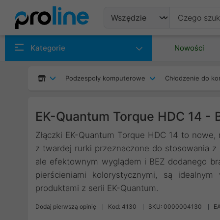
Produkty
Kategorie
Nowości
Producenci
Podzespoły komputerowe
Chłodzenie do ko
Kategorie
EK-Quantum Torque HDC 14 - B
Złączki EK-Quantum Torque HDC 14 to nowe, m
z twardej rurki przeznaczone do stosowania z r
ale efektownym wyglądem i BEZ dodanego bra
pierścieniami kolorystycznymi, są idealny
produktami z serii EK-Quantum.
Dodaj pierwszą opinię
Kod: 4130
SKU: 0000004130
E