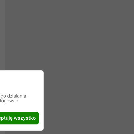
go działania.
alogować.
ptuję wszystko