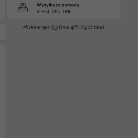
Wysyłka za pomocą
InPost, DPD, DHL
Udostępnij
Drukuj
Zgłoś błąd