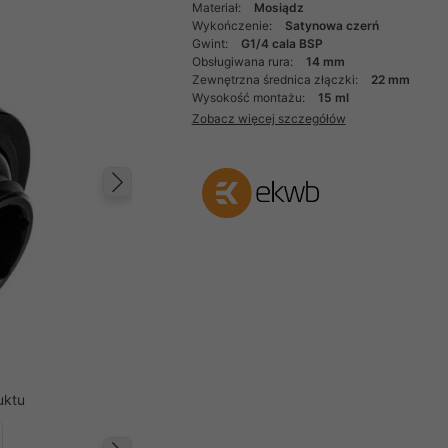
Materiał:
Mosiądz
Wykończenie:
Satynowa czerń
Gwint:
G1/4 cala BSP
Obsługiwana rura:
14 mm
Zewnętrzna średnica złączki:
22 mm
Wysokość montażu:
15 ml
Zobacz więcej szczegółów
Następny
uktu