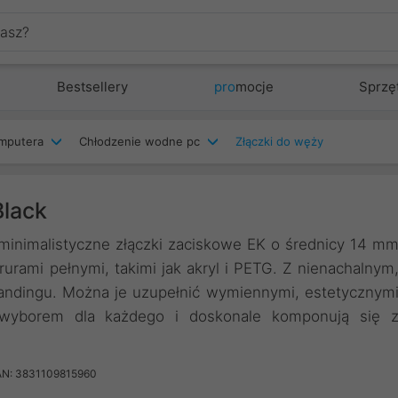
Bestsellery
pro
mocje
Sprzę
mputera
Chłodzenie wodne pc
Złączki do węży
lack
inimalistyczne złączki zaciskowe EK o średnicy 14 m
urami pełnymi, takimi jak akryl i PETG. Z nienachalnym
ndingu. Można je uzupełnić wymiennymi, estetycznym
m wyborem dla każdego i doskonale komponują się 
AN: 3831109815960