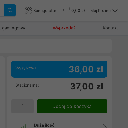
Konfigurator
0,00 zł
Mój Proline
t gamingowy
Wyprzedaż
Kontakt
36,00 zł
Wysyłkowa:
m
37,00 zł
Stacjonarna:
,
i
z
Dodaj do koszyka
Duża ilość