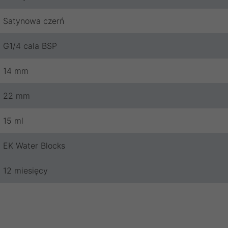
Satynowa czerń
G1/4 cala BSP
14 mm
22 mm
15 ml
EK Water Blocks
12 miesięcy