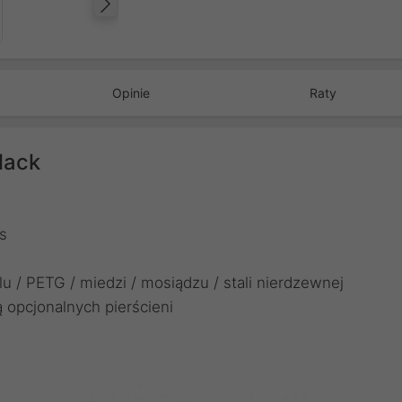
Następny
Opinie
Raty
lack
s
u / PETG / miedzi / mosiądzu / stali nierdzewnej
opcjonalnych pierścieni