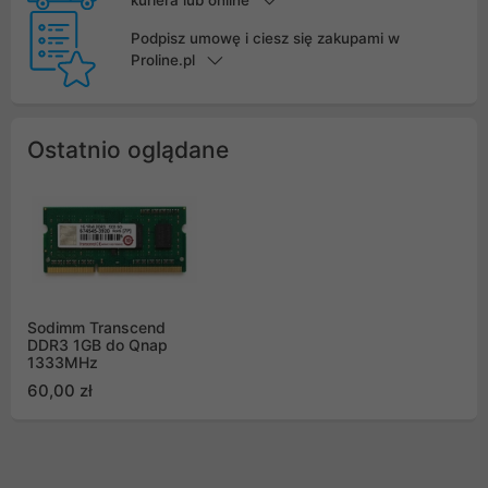
kuriera lub online
Podpisz umowę i ciesz się zakupami w
Proline.pl
Ostatnio oglądane
Sodimm Transcend
DDR3 1GB do Qnap
1333MHz
60,00 zł