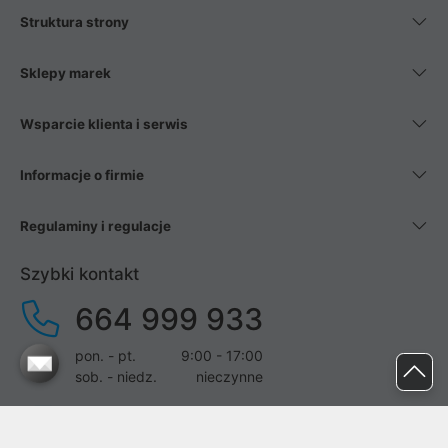
Struktura strony
Sklepy marek
Wsparcie klienta i serwis
Informacje o firmie
Regulaminy i regulacje
Szybki kontakt
664 999 933
pon. - pt.
9:00 - 17:00
sob. - niedz.
nieczynne
pomoc@proline.pl