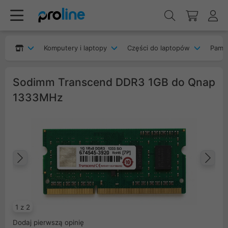
Komputery i laptopy
Części do laptopów
Pami
Sodimm Transcend DDR3 1GB do Qnap
1333MHz
Poprzedni
Na
1 z 2
Dodaj pierwszą opinię