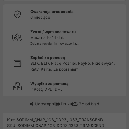
Gwarancja producenta
6 miesiące
Zwrot / wymiana towaru
Masz na to 14 dni.
Zobacz regulamin i wyłączenia...
Zapłać za pomocą
BLIK, BLIK Płacę Później, PayPo, Przelewy24,
Raty, Kartą, Za pobraniem
Wysyłka za pomocą
InPost, DPD, DHL
Udostępnij
Drukuj
Zgłoś błąd
Kod: SODIMM_QNAP_1GB_DDR3_1333_TRANSCEND
SKU: SODIMM_QNAP_1GB_DDR3_1333_TRANSCEND