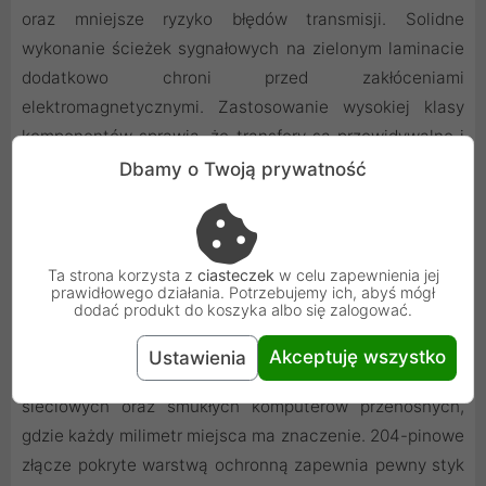
oraz mniejsze ryzyko błędów transmisji. Solidne
wykonanie ścieżek sygnałowych na zielonym laminacie
dodatkowo chroni przed zakłóceniami
elektromagnetycznymi. Zastosowanie wysokiej klasy
komponentów sprawia, że transfery są przewidywalne i
zawsze utrzymują się na deklarowanym poziomie
Dbamy o Twoją prywatność
wydajności.
Uniwersalny standard SODIMM
Ta strona korzysta z
ciasteczek
w celu zapewnienia jej
Zastosowanie formatu SODIMM sprawia, że moduł jest
prawidłowego działania. Potrzebujemy ich, abyś mógł
dodać produkt do koszyka albo się zalogować.
niezwykle kompaktowy, co pozwala na montaż w
miejscach o bardzo ograniczonej przestrzeni. Jest to
Akceptuję wszystko
Ustawienia
kluczowe w przypadku nowoczesnych serwerów
sieciowych oraz smukłych komputerów przenośnych,
gdzie każdy milimetr miejsca ma znaczenie. 204-pinowe
złącze pokryte warstwą ochronną zapewnia pewny styk