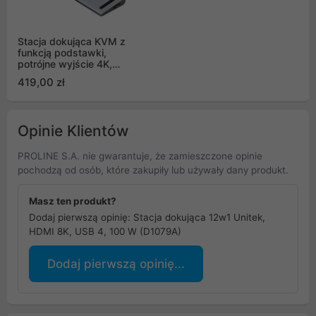
Stacja dokująca KVM z
funkcją podstawki,
potrójne wyjście 4K,
USB-C, MST, HDMI 2.0
419,00 zł
Unitek
Opinie Klientów
PROLINE S.A. nie gwarantuje, że zamieszczone opinie
pochodzą od osób, które zakupiły lub używały dany produkt.
Masz ten produkt?
Dodaj pierwszą opinię: Stacja dokująca 12w1 Unitek,
HDMI 8K, USB 4, 100 W (D1079A)
Dodaj pierwszą opinię...