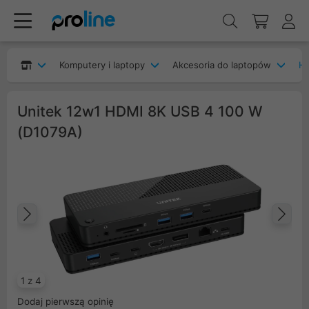
Komputery i laptopy
Akcesoria do laptopów
H
Unitek 12w1 HDMI 8K USB 4 100 W
(D1079A)
Poprzedni
Na
1 z 4
Dodaj pierwszą opinię