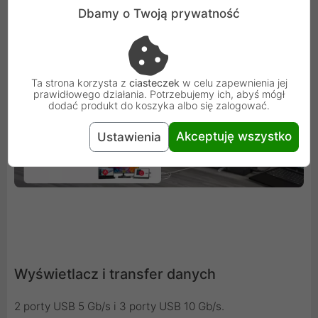
lustrzanego i rozszerzonego.
Dbamy o Twoją prywatność
Ta strona korzysta z
ciasteczek
w celu zapewnienia jej
prawidłowego działania. Potrzebujemy ich, abyś mógł
dodać produkt do koszyka albo się zalogować.
Akceptuję wszystko
Ustawienia
Wyświetlacz i transfer danych
2 porty USB 5 Gb/s i 3 porty USB 10 Gb/s.