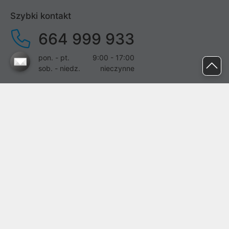
Szybki kontakt
664 999 933
pon. - pt.
9:00 - 17:00
sob. - niedz.
nieczynne
pomoc@proline.pl
Dołącz do nas
Zgłoś błąd na stronie
Proline SA z siedzibą w Mirkowie (55-095), przy ul. Brzozowej 5,
wpisana do rejestru przedsiębiorców Krajowego Rejestru Sądowego
przez Sąd Rejonowy dla Wrocławia-Fabrycznej we Wrocławiu, VI
Wydział Gospodarczy Krajowego Rejestru Sądowego pod nr KRS:
0000282071, NIP: 8951898022, REGON: 020482041, BDO:
000437899. Kapitał zakładowy Spółki wynosi 500000,00 zł i został