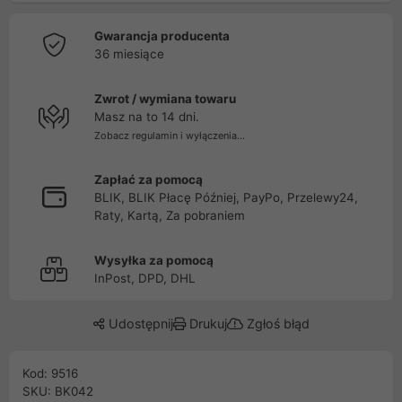
Gwarancja producenta
36 miesiące
Zwrot / wymiana towaru
Masz na to 14 dni.
Zobacz regulamin i wyłączenia...
Zapłać za pomocą
BLIK, BLIK Płacę Później, PayPo, Przelewy24,
Raty, Kartą, Za pobraniem
Wysyłka za pomocą
InPost, DPD, DHL
Udostępnij
Drukuj
Zgłoś błąd
Kod: 9516
SKU: BK042