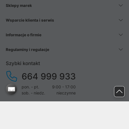
Sklepy marek
Wsparcie klienta i serwis
Informacje o firmie
Regulaminy i regulacje
Szybki kontakt
664 999 933
pon. - pt.
9:00 - 17:00
sob. - niedz.
nieczynne
pomoc@proline.pl
Dołącz do nas