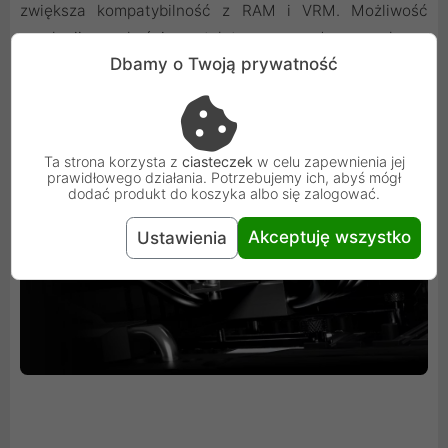
zwiększa kompatybilność z RAM i VRM. Możliwość
regulacji wysokości wentylatora z przodu pozwala na
Dbamy o Twoją prywatność
idealne dopasowanie, zapewniając pełną swobodę w
doborze komponentów do obudowy.
Ta strona korzysta z
ciasteczek
w celu zapewnienia jej
prawidłowego działania. Potrzebujemy ich, abyś mógł
dodać produkt do koszyka albo się zalogować.
Akceptuję wszystko
Ustawienia