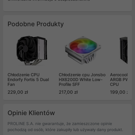
Podobne Produkty
Chłodzenie CPU
Chłodzenie cpu Jonsbo
Aerocool PG
Endorfy Fortis 5 Dual
HX6200D White Low-
ARGB PWM, 
Fan
Profile SFF
CPU
229,00 zł
217,00 zł
199,00 zł
Opinie Klientów
PROLINE S.A. nie gwarantuje, że zamieszczone opinie
pochodzą od osób, które zakupiły lub używały dany produkt.