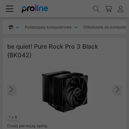
Podzespoły komputerowe
Chłodzenie do komputer
be quiet! Pure Rock Pro 3 Black
(BK042)
Poprzedni
Na
1 z 6
Dodaj pierwszą opinię