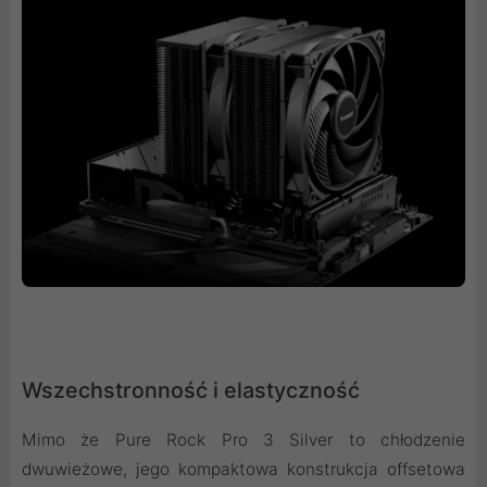
Wszechstronność i elastyczność
Mimo że Pure Rock Pro 3 Silver to chłodzenie
dwuwieżowe, jego kompaktowa konstrukcja offsetowa