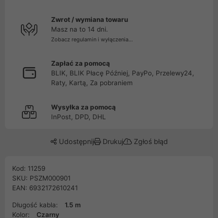
Zwrot / wymiana towaru
Masz na to 14 dni.
Zobacz regulamin i wyłączenia...
Zapłać za pomocą
BLIK, BLIK Płacę Później, PayPo, Przelewy24,
Raty, Kartą, Za pobraniem
Wysyłka za pomocą
InPost, DPD, DHL
Udostępnij
Drukuj
Zgłoś błąd
Kod: 11259
SKU: PSZM000901
EAN: 6932172610241
Długość kabla:
1.5 m
Kolor:
Czarny