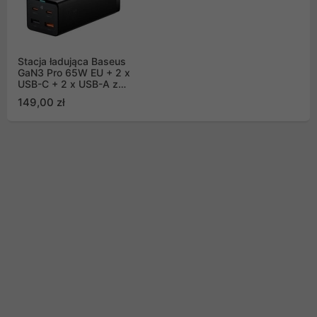
Stacja ładująca Baseus
GaN3 Pro 65W EU + 2 x
USB-C + 2 x USB-A z
kablem Baseus Xiaobai
149,00 zł
USB-C 100W 1m -
czarna