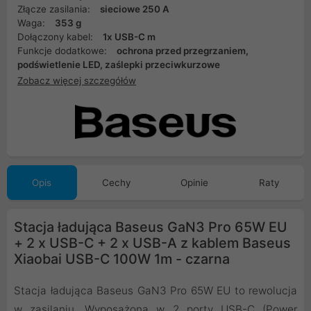
Złącze zasilania:
sieciowe 250 A
Waga:
353 g
Dołączony kabel:
1x USB-C m
Funkcje dodatkowe:
ochrona przed przegrzaniem,
podświetlenie LED, zaślepki przeciwkurzowe
Zobacz więcej szczegółów
Opis
Cechy
Opinie
Raty
Stacja ładująca Baseus GaN3 Pro 65W EU
+ 2 x USB-C + 2 x USB-A z kablem Baseus
Xiaobai USB-C 100W 1m - czarna
Stacja ładująca Baseus GaN3 Pro 65W EU to rewolucja
w zasilaniu. Wyposażona w 2 porty USB-C (Power