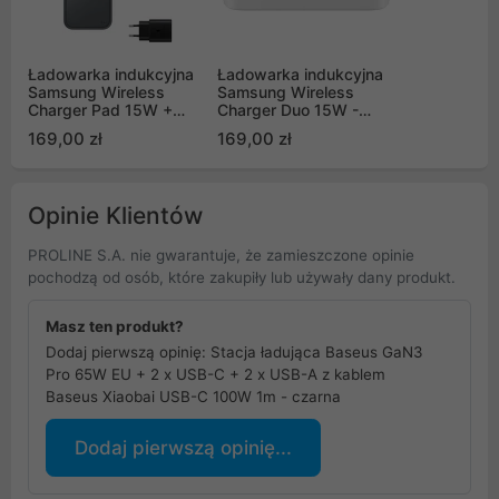
Ładowarka indukcyjna
Ładowarka indukcyjna
Samsung Wireless
Samsung Wireless
Charger Pad 15W +
Charger Duo 15W -
ładowarka sieciowa +
biała (EP-
169,00 zł
169,00 zł
kabel USB-C - czarna
P5400BWEGEU)
(EP-P2400TBEGEU)
Opinie Klientów
PROLINE S.A. nie gwarantuje, że zamieszczone opinie
pochodzą od osób, które zakupiły lub używały dany produkt.
Masz ten produkt?
Dodaj pierwszą opinię: Stacja ładująca Baseus GaN3
Pro 65W EU + 2 x USB-C + 2 x USB-A z kablem
Baseus Xiaobai USB-C 100W 1m - czarna
Dodaj pierwszą opinię...