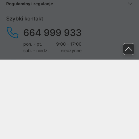
Regulaminy i regulacje
Szybki kontakt
664 999 933
pon. - pt.
9:00 - 17:00
sob. - niedz.
nieczynne
pomoc@proline.pl
Dołącz do nas
Zgłoś błąd na stronie
Proline SA z siedzibą w Mirkowie (55-095), przy ul. Brzozowej 5,
wpisana do rejestru przedsiębiorców Krajowego Rejestru Sądowego
przez Sąd Rejonowy dla Wrocławia-Fabrycznej we Wrocławiu, VI
Wydział Gospodarczy Krajowego Rejestru Sądowego pod nr KRS:
0000282071, NIP: 8951898022, REGON: 020482041, BDO: