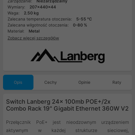
Zarządzanie:
Niezarządzalny
Wymiary:
207x440x44
Waga:
2.50 kg
Zalecana temperatura otoczenia:
5-55 °C
Zalecana wilgotność otoczenia:
0-80 %
Materiał:
Metal
Zobacz więcej szczegółów
Opis
Cechy
Opinie
Raty
Switch Lanberg 24x 100mb POE+/2x
Combo Rack 19" Gigabit Ethernet 360W V2
Przełącznik PoE+ jest nieodzownym urządzeniem
aktywnym w każdej strukturze sieciowej,