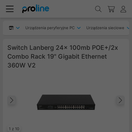
Urządzenia peryferyjne PC
Urządzenia sieciowe
Switch Lanberg 24x 100mb POE+/2x
Combo Rack 19" Gigabit Ethernet
360W V2
Poprzedni
Na
1 z 10