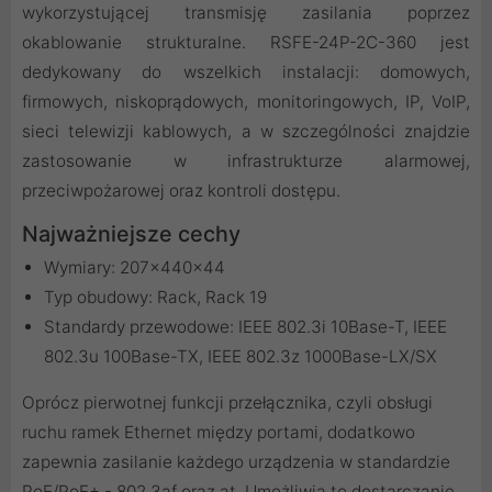
wykorzystującej transmisję zasilania poprzez
okablowanie strukturalne. RSFE-24P-2C-360 jest
dedykowany do wszelkich instalacji: domowych,
firmowych, niskoprądowych, monitoringowych, IP, VoIP,
sieci telewizji kablowych, a w szczególności znajdzie
zastosowanie w infrastrukturze alarmowej,
przeciwpożarowej oraz kontroli dostępu.
Najważniejsze cechy
Wymiary: 207x440x44
Typ obudowy: Rack, Rack 19
Standardy przewodowe: IEEE 802.3i 10Base-T, IEEE
802.3u 100Base-TX, IEEE 802.3z 1000Base-LX/SX
Oprócz pierwotnej funkcji przełącznika, czyli obsługi
ruchu ramek Ethernet między portami, dodatkowo
zapewnia zasilanie każdego urządzenia w standardzie
PoE/PoE+ - 802.3af oraz at. Umożliwia to dostarczanie