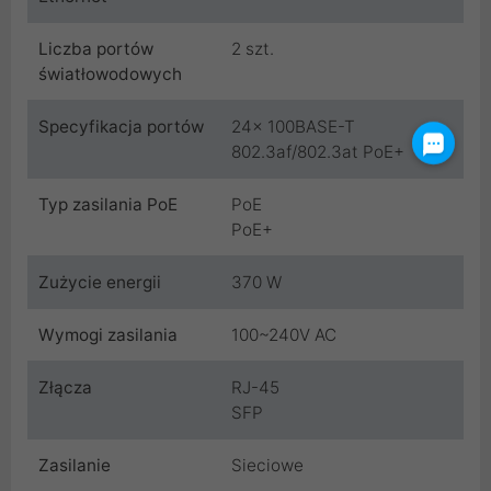
Liczba portów
2 szt.
światłowodowych
Specyfikacja portów
24x 100BASE-T
802.3af/802.3at PoE+
Typ zasilania PoE
PoE
PoE+
Zużycie energii
370 W
Wymogi zasilania
100~240V AC
Złącza
RJ-45
SFP
Zasilanie
Sieciowe