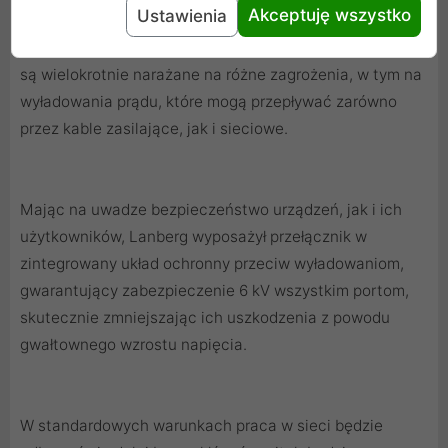
6 kV OCHRONY PRZECIWPRZEPIĘCIOWEJ
Akceptuję wszystko
Ustawienia
Sam przełącznik, jak i urządzenia do niego podłączone,
są wielokrotnie narażane na różne zagrożenia, w tym na
wyładowania prądu, które mogą przepływać zarówno
przez kable zasilające, jak i sieciowe.
Mając na uwadze bezpieczeństwo urządzeń, jak i ich
użytkowników, Lanberg wyposażył przełącznik w
zintegrowany układ ochronny przeciw wyładowaniom,
gwarantujący zabezpieczenie 6 kV wszystkim portom,
skutecznie zmniejszając ich uszkodzenia z powodu
gwałtownego wzrostu napięcia.
W standardowych warunkach praca w sieci będzie