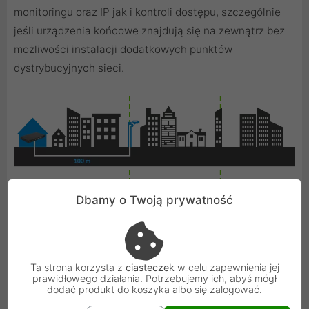
monitoringu oraz IP jak i kontroli dostępu, szczególnie
jeśli urządzenia końcowe znajdują się na zewnątrz bez
możliwości instalacji dodatkowych punktów
dystrybucyjnych sieci.
Dbamy o Twoją prywatność
Ta strona korzysta z
ciasteczek
w celu zapewnienia jej
prawidłowego działania. Potrzebujemy ich, abyś mógł
dodać produkt do koszyka albo się zalogować.