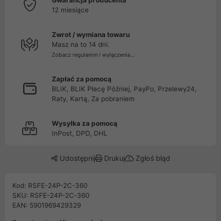
Gwarancja producenta
12 miesiące
Zwrot / wymiana towaru
Masz na to 14 dni.
Zobacz regulamin i wyłączenia...
Zapłać za pomocą
BLIK, BLIK Płacę Później, PayPo, Przelewy24,
Raty, Kartą, Za pobraniem
Wysyłka za pomocą
InPost, DPD, DHL
Udostępnij
Drukuj
Zgłoś błąd
Kod: RSFE-24P-2C-360
SKU: RSFE-24P-2C-360
EAN: 5901969429329