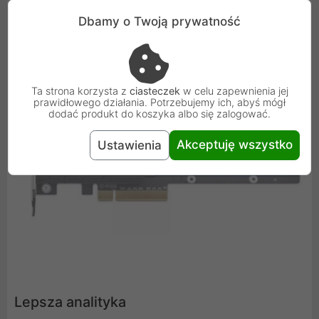
zapisywanie danych do pamięci flash NAND w
przypadku utraty zasilania, a oprogramowanie
Dbamy o Twoją prywatność
sprzętowe zostało zaprojektowane tak, aby umożliwić
prawidłowe ponowne uruchomienie.
Ta strona korzysta z
ciasteczek
w celu zapewnienia jej
prawidłowego działania. Potrzebujemy ich, abyś mógł
dodać produkt do koszyka albo się zalogować.
Akceptuję wszystko
Ustawienia
Lepsza analityka