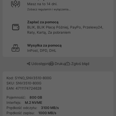
Masz na to 14 dni.
Zobacz regulamin i wyłączenia...
Zapłać za pomocą
BLIK, BLIK Płacę Później, PayPo, Przelewy24,
Raty, Kartą, Za pobraniem
Wysyłka za pomocą
InPost, DPD, DHL
Udostępnij
Drukuj
Zgłoś błąd
Kod: SYNO_SNV3510-800G
SKU: SNV3510-800G
EAN: 4711174724628
Pojemność:
800 GB
Interfejs:
M.2 NVME
Prędkość odczytu:
3100 MB/s
Prędkość zapisu:
1000 MB/s