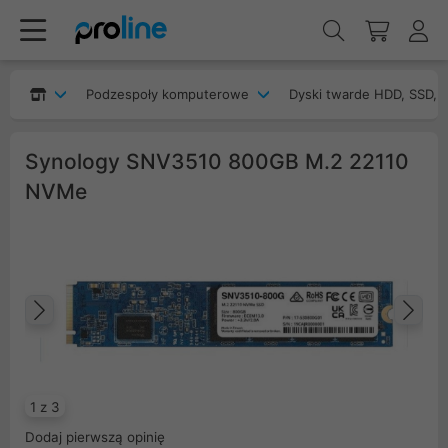
Podzespoły komputerowe
Dyski twarde HDD, SSD, 
Synology SNV3510 800GB M.2 22110
NVMe
Poprzedni
Na
1 z 3
Dodaj pierwszą opinię