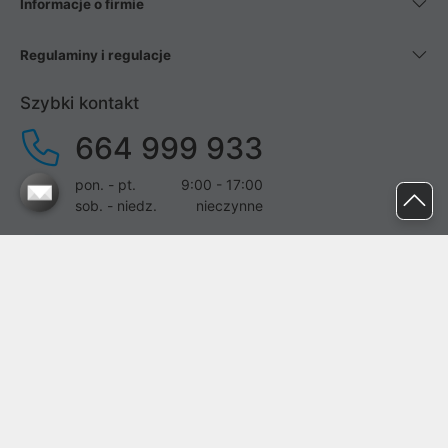
Informacje o firmie
Regulaminy i regulacje
Szybki kontakt
664 999 933
pon. - pt.
9:00 - 17:00
sob. - niedz.
nieczynne
pomoc@proline.pl
Dołącz do nas
Zgłoś błąd na stronie
Proline SA z siedzibą w Mirkowie (55-095), przy ul. Brzozowej 5,
wpisana do rejestru przedsiębiorców Krajowego Rejestru Sądowego