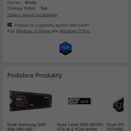
Klucze:
M key
Obsługa NVMe:
Tak
Zobacz więcej szczegółów
Postaw na oryginalny system Microsoft!
Kup
Windows 11 Home
albo
Windows 11 Pro
.
Podobne Produkty
Dysk Samsung SSD
Dysk Lexar SSD NQ790
Dysk SSD H
990 PRO MZ-
4TB M.2 PCIe NVMe
FUTUREX 4T