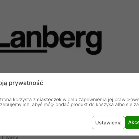
ją prywatność
trona korzysta z
ciasteczek
w celu zapewnienia jej prawidłowe
rzebujemy ich, abyś mógł dodać produkt do koszyka albo się z
Szafka
Akce
Ustawienia
Czarny