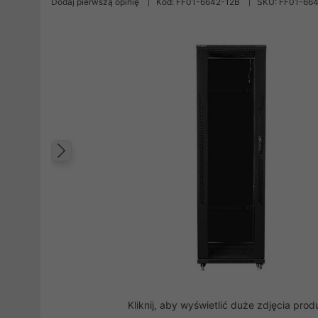
Dodaj pierwszą opinię
Kod: FF01-6642-12B
SKU: FF01-66
Poprzedni
Kliknij, aby wyświetlić duże zdjęcia prod