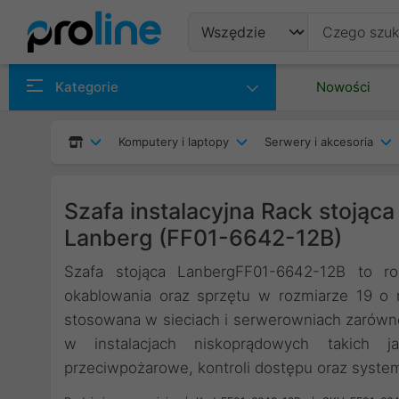
Produkty
Kategorie
Nowości
Producenci
Komputery i laptopy
Serwery i akcesoria
Kategorie
Szafa instalacyjna Rack stojąc
Lanberg (FF01-6642-12B)
Szafa stojąca LanbergFF01-6642-12B to r
okablowania oraz sprzętu w rozmiarze 19 
stosowana w sieciach i serwerowniach zarówno 
w instalacjach niskoprądowych takich j
przeciwpożarowe, kontroli dostępu oraz system