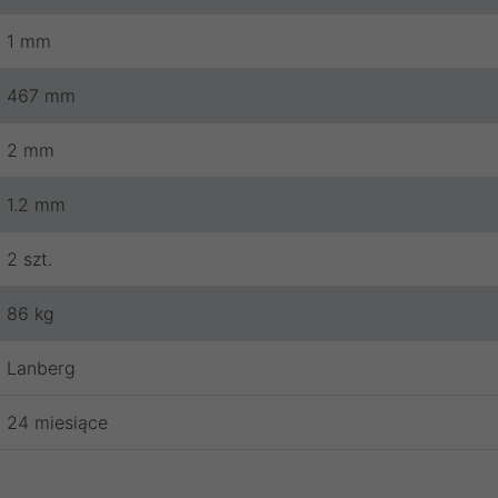
1 mm
467 mm
2 mm
1.2 mm
2 szt.
86 kg
Lanberg
24 miesiące