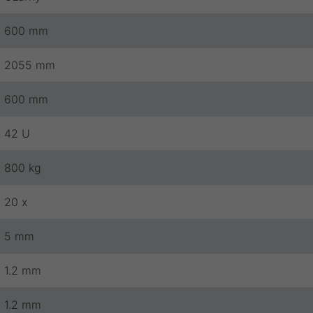
600 mm
2055 mm
600 mm
42 U
800 kg
20 x
5 mm
1.2 mm
1.2 mm