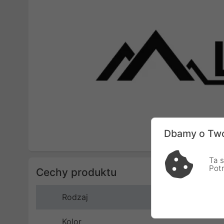
Dbamy o Two
Ta s
Pot
Cechy produktu
Rodzaj
Kolor