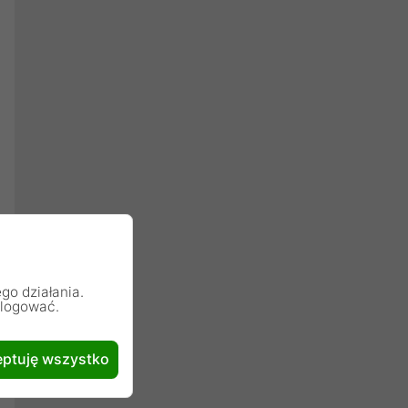
go działania.
alogować.
ptuję wszystko