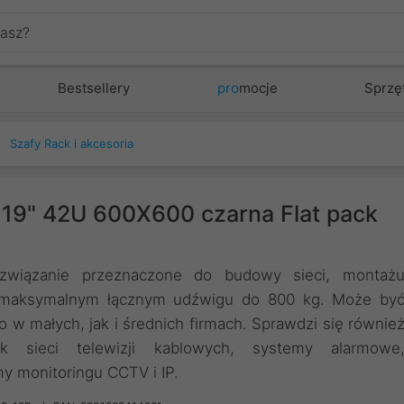
Bestsellery
pro
mocje
Sprzę
Szafy Rack i akcesoria
a 19" 42U 600X600 czarna Flat pack
ozwiązanie przeznaczone do budowy sieci, montaż
o maksymalnym łącznym udźwigu do 800 kg. Może by
w małych, jak i średnich firmach. Sprawdzi się równie
ak sieci telewizji kablowych, systemy alarmowe
y monitoringu CCTV i IP.