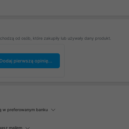
chodzą od osób, które zakupiły lub używały dany produkt.
Dodaj pierwszą opinię...
lną w preferowanym banku
masz mailem