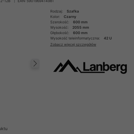
42-12B
EAN: 5901969414981
Rodzaj:
Szafka
Kolor:
Czarny
Szerokość:
600 mm
Wysokość:
2055 mm
Głębokość:
600 mm
Wysokość teleinformatyczna:
42 U
Zobacz więcej szczegółów
Następny
uktu