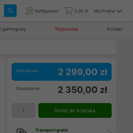
Konfigurator
0,00 zł
Mój Proline
t gamingowy
Wyprzedaż
Kontakt
2 299,00 zł
Wysyłkowa:
2 350,00 zł
Stacjonarna:
u
ć
ż
Dodaj do koszyka
,
Transport gratis