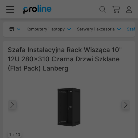
Komputery i laptopy
Serwery i akcesoria
Szafy
Szafa Instalacyjna Rack Wisząca 10"
12U 280x310 Czarna Drzwi Szklane
(Flat Pack) Lanberg
Poprzedni
Na
1 z 10