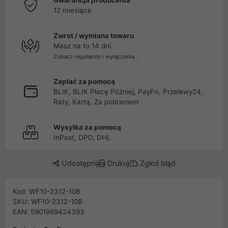
Gwarancja producenta
12 miesiące
Zwrot / wymiana towaru
Masz na to 14 dni.
Zobacz regulamin i wyłączenia...
Zapłać za pomocą
BLIK, BLIK Płacę Później, PayPo, Przelewy24,
Raty, Kartą, Za pobraniem
Wysyłka za pomocą
InPost, DPD, DHL
Udostępnij
Drukuj
Zgłoś błąd
Kod: WF10-2312-10B
SKU: WF10-2312-10B
EAN: 5901969424393