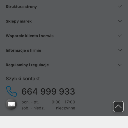
Struktura strony
Sklepy marek
Wsparcie klienta i serwis
Informacje o firmie
Regulaminy i regulacje
Szybki kontakt
664 999 933
pon. - pt.
9:00 - 17:00
sob. - niedz.
nieczynne
pomoc@proline.pl