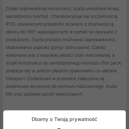
Dzięki odpowiedniej konstrukcji, szafa umożliwia łatwy,
samodzielny montaż. Charakteryzuje się szczelnością
IP20, otwieranymi przednimi drzwiami z możliwością
obrotu do 180°, wyposażonymi w zamek (w zestawie z
produktem). Szafa posiada możliwość wprowadzenia
okablowania poprzez górny i dolny panel. Całość
wykonana jest z wysokiej jakości stali walcowanej, a
dzięki konstrukcji do samodzielnego montażu (flat pack)
znajduje się w jednym płaskim opakowaniu co ułatwia
transport. Dodatkowo w przesyłce załączone są
dodatkowe akcesoria do montażu naściennego, śruby
M6 oraz zaślepki paneli wejściowych.
Dbamy o Twoją prywatność