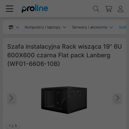
Komputery i laptopy
Serwery i akcesoria
Szafy
Szafa instalacyjna Rack wisząca 19" 6U
600X600 czarna Flat pack Lanberg
(WF01-6606-10B)
Poprzedni
Na
1 z 5