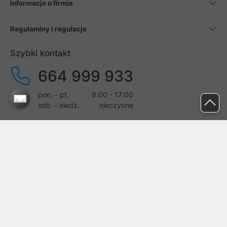
Informacje o firmie
Regulaminy i regulacje
Szybki kontakt
664 999 933
pon. - pt.
9:00 - 17:00
sob. - niedz.
nieczynne
pomoc@proline.pl
Dołącz do nas
Zgłoś błąd na stronie
Proline SA z siedzibą w Mirkowie (55-095), przy ul. Brzozowej 5,
wpisana do rejestru przedsiębiorców Krajowego Rejestru Sądowego