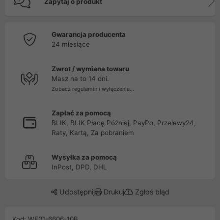
Zapytaj o produkt
Gwarancja producenta
24 miesiące
Zwrot / wymiana towaru
Masz na to 14 dni.
Zobacz regulamin i wyłączenia...
Zapłać za pomocą
BLIK, BLIK Płacę Później, PayPo, Przelewy24,
Raty, Kartą, Za pobraniem
Wysyłka za pomocą
InPost, DPD, DHL
Udostępnij
Drukuj
Zgłoś błąd
Kod: WF01-6606-10B