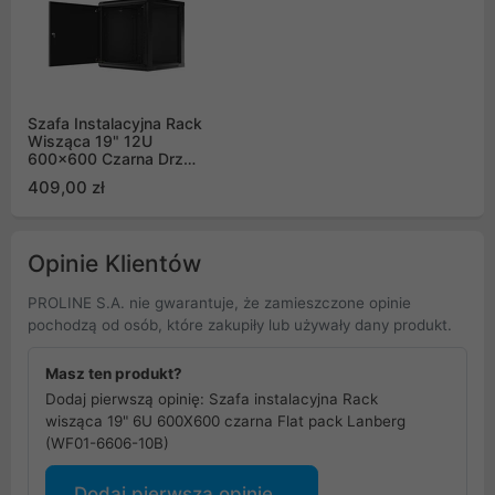
Szafa Instalacyjna Rack
Wisząca 19" 12U
600x600 Czarna Drzwi
Metalowe Lanberg (Flat
409,00 zł
Pack)
Opinie Klientów
PROLINE S.A. nie gwarantuje, że zamieszczone opinie
pochodzą od osób, które zakupiły lub używały dany produkt.
Masz ten produkt?
Dodaj pierwszą opinię: Szafa instalacyjna Rack
wisząca 19" 6U 600X600 czarna Flat pack Lanberg
(WF01-6606-10B)
Dodaj pierwszą opinię...