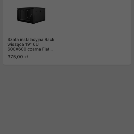
Szafa instalacyjna Rack
wisząca 19" 6U
600X600 czarna Flat
pack Lanberg (WF01-
375,00 zł
6606-10B)