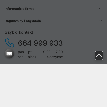
Informacje o firmie
Regulaminy i regulacje
Szybki kontakt
664 999 933
pon. - pt.
9:00 - 17:00
sob. - niedz.
nieczynne
pomoc@proline.pl
Dołącz do nas
Zgłoś błąd na stronie
Proline SA z siedzibą w Mirkowie (55-095), przy ul. Brzozowej 5,