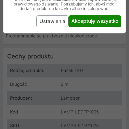
prawidłowego działania. Potrzebujemy ich, abyś mógł
różnymi kolorami za pomocą pilota na podczerwień i
dodać produkt do koszyka albo się zalogować.
posiada oprócz prostego oświetlenia efekty świetlne
typu fade, stroboskopowe, gładkie i błyskowe.
Akceptuję wszystko
Ustawienia
Możliwości lampy Lamptron FlexLight Multi
Programmable są praktycznie nieskończone.
Cechy produktu
Rodzaj produktu
Pasek LED
Długość
2 m
Producent
Lamptron
Kod
LAMP-LEDFP1005
SKU
LAMP-LEDFP1005