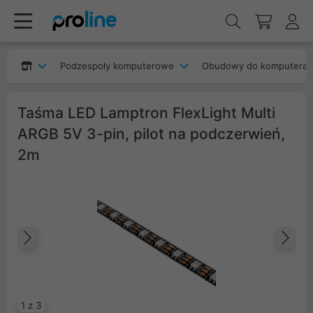
Podzespoły komputerowe
Obudowy do komputera
Taśma LED Lamptron FlexLight Multi
ARGB 5V 3-pin, pilot na podczerwień,
2m
Poprzedni
Na
1 z 3