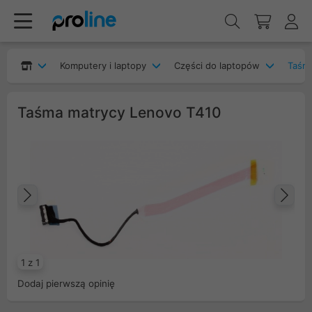
Komputery i laptopy
Części do laptopów
Taśm
Taśma matrycy Lenovo T410
Poprzedni
Na
1 z 1
Dodaj pierwszą opinię