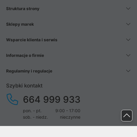
Struktura strony
Sklepy marek
Wsparcie klienta i serwis
Informacje o firmie
Regulaminy i regulacje
Szybki kontakt
664 999 933
pon. - pt.
9:00 - 17:00
sob. - niedz.
nieczynne
pomoc@proline.pl