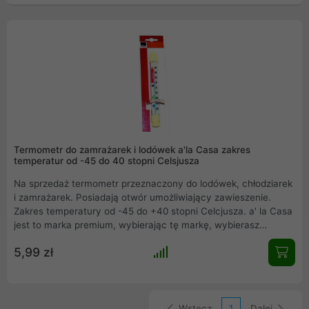
Termometr do zamrażarek i lodówek a'la Casa zakres
temperatur od -45 do 40 stopni Celsjusza
Na sprzedaż termometr przeznaczony do lodówek, chłodziarek
i zamrażarek. Posiadają otwór umożliwiający zawieszenie.
Zakres temperatury od -45 do +40 stopni Celcjusza. a' la Casa
jest to marka premium, wybierając tę markę, wybierasz
produkt na długie lata. Zapraszamy do zakupów innych
5,99 zł
produktów z działu AGD.
Wstecz
1
Dalej