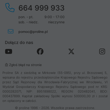
664 999 933
pon. - pt.
9:00 - 17:00
sob. - niedz.
nieczynne
pomoc@proline.pl
Dołącz do nas
Zgłoś błąd na stronie
Proline SA z siedzibą w Mirkowie (55-095), przy ul. Brzozowej 5,
wpisana do rejestru przedsiębiorców Krajowego Rejestru Sądowego
przez Sąd Rejonowy dla Wrocławia-Fabrycznej we Wrocławiu, VI
Wydział Gospodarczy Krajowego Rejestru Sądowego pod nr KRS:
0000282071, NIP: 8951898022, REGON: 020482041, BDO:
000437899. Kapitał zakładowy Spółki wynosi 500000,00 zł i został
on opłacony w całości.
© proline 1996 - 2026. Wszelkie prawa zastrzeżone.