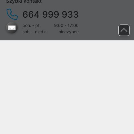
Szybki kontakt
664 999 933
pon. - pt.
9:00 - 17:00
sob. - niedz.
nieczynne
pomoc@proline.pl
Dołącz do nas
Zgłoś błąd na stronie
Proline SA z siedzibą w Mirkowie (55-095), przy ul. Brzozowej 5,
wpisana do rejestru przedsiębiorców Krajowego Rejestru Sądowego
przez Sąd Rejonowy dla Wrocławia-Fabrycznej we Wrocławiu, VI
Wydział Gospodarczy Krajowego Rejestru Sądowego pod nr KRS:
0000282071, NIP: 8951898022, REGON: 020482041, BDO:
000437899. Kapitał zakładowy Spółki wynosi 500000,00 zł i został
on opłacony w całości.