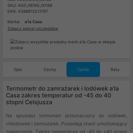
SKU: AGD_REWE_00168
EAN: 4388813213197
Marka:
a'la Casa
Zobacz więcej szczegółów
Opis
Cechy
Opinie
Raty
Termometr do zamrażarek i lodówek a'la
Casa zakres temperatur od -45 do 40
stopni Celsjusza
Na sprzedaż termometr przeznaczony do lodówek,
chłodziarek i zamrażarek. Posiadają otwór umożliwiający
zawieszenie. Zakres temperatury od -45 do +40 stopni