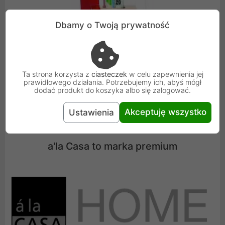
Dbamy o Twoją prywatność
Ta strona korzysta z
ciasteczek
w celu zapewnienia jej
prawidłowego działania. Potrzebujemy ich, abyś mógł
dodać produkt do koszyka albo się zalogować.
Akceptuję wszystko
Ustawienia
a'la Casa to marka premium