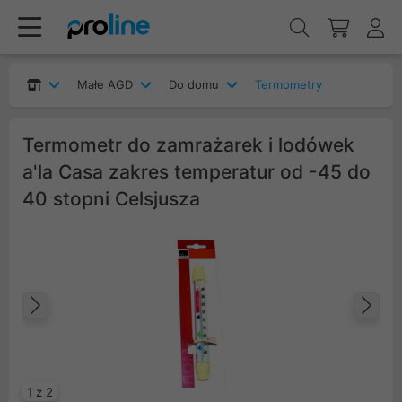
Małe AGD
Do domu
Termometry
Termometr do zamrażarek i lodówek
a'la Casa zakres temperatur od -45 do
40 stopni Celsjusza
Poprzedni
Na
1 z 2