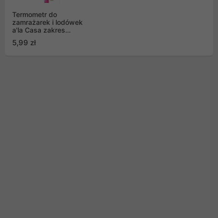
Termometr do
zamrażarek i lodówek
a'la Casa zakres
temperatur od -45 do
5,99 zł
40 stopni Celsjusza