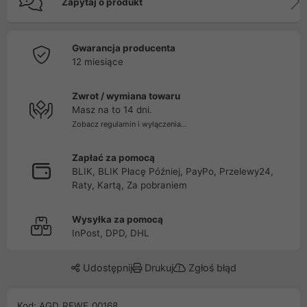
Zapytaj o produkt
Gwarancja producenta
12 miesiące
Zwrot / wymiana towaru
Masz na to 14 dni.
Zobacz regulamin i wyłączenia...
Zapłać za pomocą
BLIK, BLIK Płacę Później, PayPo, Przelewy24,
Raty, Kartą, Za pobraniem
Wysyłka za pomocą
InPost, DPD, DHL
Udostępnij
Drukuj
Zgłoś błąd
Kod: AGD_REWE_00168