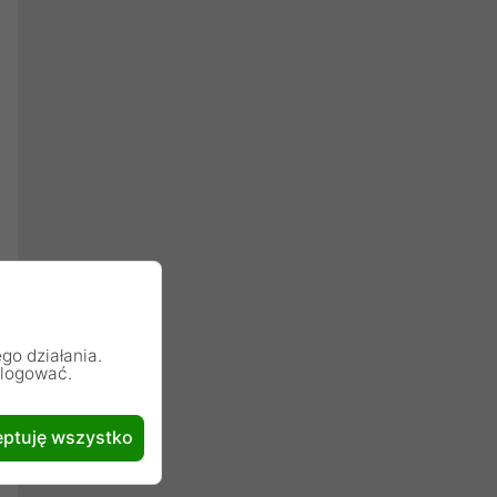
go działania.
alogować.
ptuję wszystko