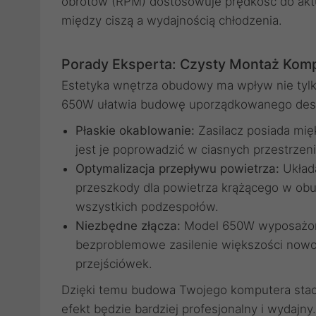
obrotów (RPM) dostosowuje prędkość do aktu
między ciszą a wydajnością chłodzenia.
Porady Eksperta: Czysty Montaż Kom
Estetyka wnętrza obudowy ma wpływ nie tylko
650W ułatwia budowę uporządkowanego des
Płaskie okablowanie:
Zasilacz posiada mięk
jest je poprowadzić w ciasnych przestrzeni
Optymalizacja przepływu powietrza:
Układa
przeszkody dla powietrza krążącego w obu
wszystkich podzespołów.
Niezbędne złącza:
Model 650W wyposażono
bezproblemowe zasilenie większości nowo
przejściówek.
Dzięki temu budowa Twojego komputera stacj
efekt będzie bardziej profesjonalny i wydajny.