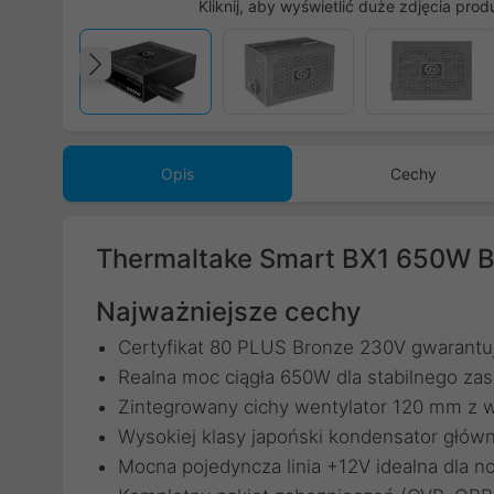
Kliknij, aby wyświetlić duże zdjęcia prod
Poprzedni
Opis
Cechy
Thermaltake Smart BX1 650W B
Najważniejsze cechy
Certyfikat 80 PLUS Bronze 230V gwarant
Realna moc ciągła 650W dla stabilnego za
Zintegrowany cichy wentylator 120 mm z 
Wysokiej klasy japoński kondensator główn
Mocna pojedyncza linia +12V idealna dla 