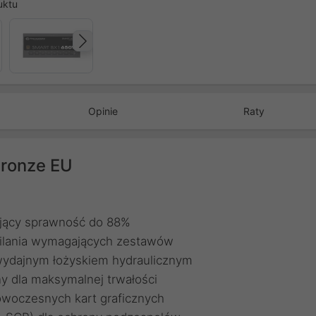
uktu
Następny
Opinie
Raty
ronze EU
ujący sprawność do 88%
silania wymagających zestawów
wydajnym łożyskiem hydraulicznym
y dla maksymalnej trwałości
nowoczesnych kart graficznych