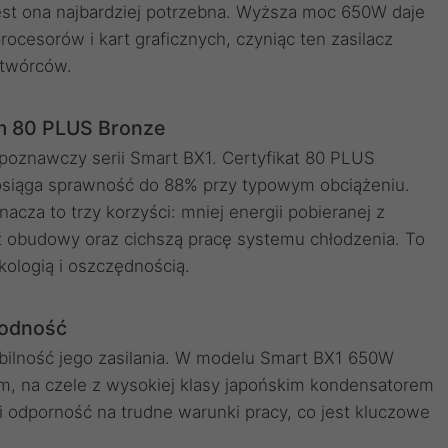
jest ona najbardziej potrzebna. Wyższa moc 650W daje
ocesorów i kart graficznych, czyniąc ten zasilacz
 twórców.
m 80 PLUS Bronze
oznawczy serii Smart BX1. Certyfikat 80 PLUS
 osiąga sprawność do 88% przy typowym obciążeniu.
cza to trzy korzyści: mniej energii pobieranej z
z obudowy oraz cichszą pracę systemu chłodzenia. To
kologią i oszczędnością.
wodność
bilność jego zasilania. W modelu Smart BX1 650W
, na czele z wysokiej klasy japońskim kondensatorem
 odporność na trudne warunki pracy, co jest kluczowe