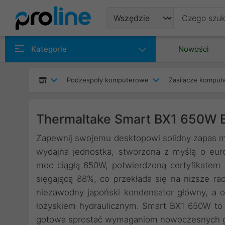
Produkty
Kategorie
Nowości
Producenci
Podzespoły komputerowe
Zasilacze kompu
Kategorie
Thermaltake Smart BX1 650W 
Zapewnij swojemu desktopowi solidny zapas m
wydajna jednostka, stworzona z myślą o euro
moc ciągłą 650W, potwierdzoną certyfikate
sięgającą 88%, co przekłada się na niższe rac
niezawodny japoński kondensator główny, a 
łożyskiem hydraulicznym. Smart BX1 650W to 
gotowa sprostać wymaganiom nowoczesnych gier