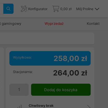
Konfigurator
0,00 zł
Mój Proline
t gamingowy
Wyprzedaż
Kontakt
258,00 zł
Wysyłkowa:
a
264,00 zł
Stacjonarna:
ą
ą
t
Dodaj do koszyka
z
,
Chwilowy brak