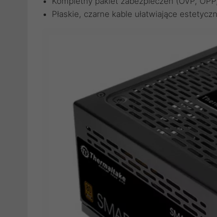
Kompletny pakiet zabezpieczeń (OVP, OPP
Płaskie, czarne kable ułatwiające estetycz