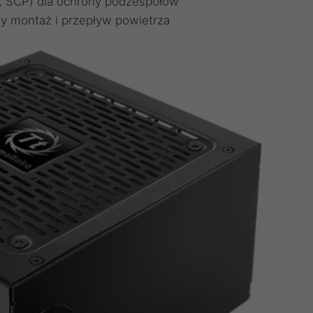
, SCP) dla ochrony podzespołów
ny montaż i przepływ powietrza