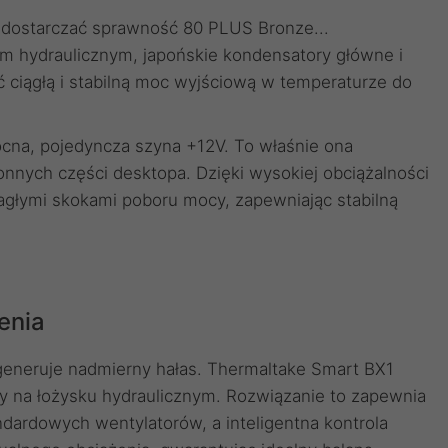
y dostarczać sprawność 80 PLUS Bronze...
 hydraulicznym, japońskie kondensatory główne i
iągłą i stabilną moc wyjściową w temperaturze do
cna, pojedyncza szyna +12V. To właśnie ona
onnych części desktopa. Dzięki wysokiej obciążalności
z nagłymi skokami poboru mocy, zapewniając stabilną
enia
y generuje nadmierny hałas. Thermaltake Smart BX1
 na łożysku hydraulicznym. Rozwiązanie to zapewnia
dardowych wentylatorów, a inteligentna kontrola