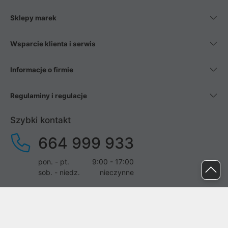
Sklepy marek
Wsparcie klienta i serwis
Informacje o firmie
Regulaminy i regulacje
Szybki kontakt
664 999 933
pon. - pt.
9:00 - 17:00
sob. - niedz.
nieczynne
pomoc@proline.pl
Dołącz do nas