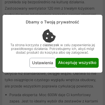
przekłada się bezpośrednio na kulturę działania.
Zastosowany wentylator 120 mm z trwałym łożyskiem
hydraulicznym inteligentnie zarządza swoimi obrotami,
pozostając niemal bezgłośnym podczas niskiego
Dbamy o Twoją prywatność
obciążenia, a jednocześnie skutecznie chłodząc
komponenty podczas intensywnej rozgrywki.
Ta strona korzysta z
ciasteczek
w celu zapewnienia jej
Praktyczne Aspekty Budowy Desktopy
prawidłowego działania. Potrzebujemy ich, abyś mógł
dodać produkt do koszyka albo się zalogować.
Thermaltake pomyślał również o estetyce i łatwości
montażu. Zasilacz wyposażono w płaskie, czarne
Akceptuję wszystko
Ustawienia
przewody, które są znacznie łatwiejsze do ułożenia i
ukrycia niż standardowe, okrągłe wiązki. Ułatwia to nie
tylko osiągnięcie czystego wyglądu wnętrza obudowy,
ale przede wszystkim poprawia cyrkulację powietrza.
Porada eksperta: Moc 600W daje Ci komfortowy
zapas. Jest to idealny wybór dla zestawów z kartami