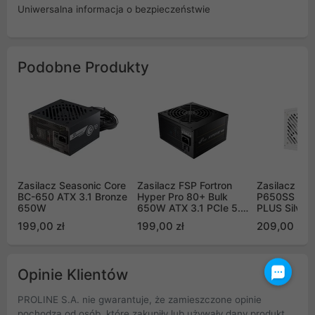
Uniwersalna informacja o bezpieczeństwie
Podobne Produkty
Zasilacz Seasonic Core
Zasilacz FSP Fortron
Zasilacz Gi
BC-650 ATX 3.1 Bronze
Hyper Pro 80+ Bulk
P650SS ICE
650W
650W ATX 3.1 PCIe 5.1
PLUS Silver
czarny (HYPER
199,00 zł
199,00 zł
209,00 zł
80+PRO650 G5.1)
Opinie Klientów
PROLINE S.A. nie gwarantuje, że zamieszczone opinie
pochodzą od osób, które zakupiły lub używały dany produkt.