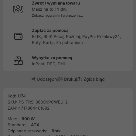
Zwrot / wymiana towaru
Masz na to 14 dni.
Zobacz regulamin i wyłączenia...
Zapłać za pomocą
BLIK, BLIK Płacę Później, PayPo, Przelewy24,
Raty, Kartą, Za pobraniem
Wysyłka za pomocą
InPost, DPD, DHL
Udostępnij
Drukuj
Zgłoś błąd
Kod: 11741
SKU: PS-TRS-0600NPCWEU-2
EAN: 4717964401892
Moc:
600 W
Standard:
ATX
Odpinane przewody:
Brak