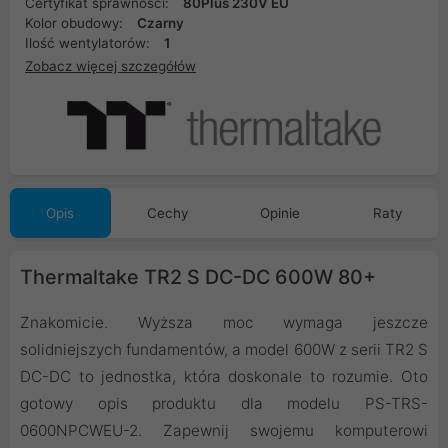
Certyfikat sprawności:
80Plus 230V EU
Kolor obudowy:
Czarny
Ilość wentylatorów:
1
Zobacz więcej szczegółów
Opis
Cechy
Opinie
Raty
Thermaltake TR2 S DC-DC 600W 80+
Znakomicie. Wyższa moc wymaga jeszcze
solidniejszych fundamentów, a model 600W z serii TR2 S
DC-DC to jednostka, która doskonale to rozumie. Oto
gotowy opis produktu dla modelu PS-TRS-
0600NPCWEU-2. Zapewnij swojemu komputerowi