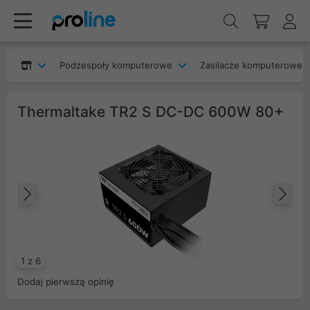
Podzespoły komputerowe
Zasilacze komputerowe
Thermaltake TR2 S DC-DC 600W 80+
Poprzedni
Na
1 z 6
Dodaj pierwszą opinię