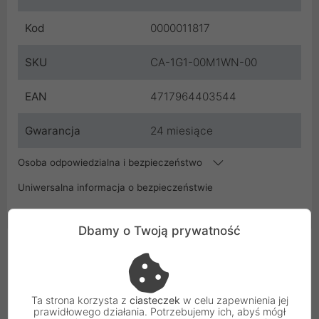
Kod
0000011817
SKU
CA-1G1-00M1WN-00
EAN
4717964403544
Gwarancja
24 miesiące
Osoba odpowiedzialna i bezpieczeństwo
Uniwersalna informacja o bezpieczeństwie
Dbamy o Twoją prywatność
Podobne Produkty
Ta strona korzysta z
ciasteczek
w celu zapewnienia jej
prawidłowego działania. Potrzebujemy ich, abyś mógł