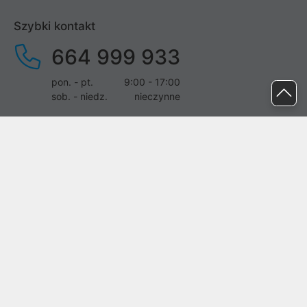
Szybki kontakt
664 999 933
pon. - pt.
9:00 - 17:00
sob. - niedz.
nieczynne
pomoc@proline.pl
Dołącz do nas
Zgłoś błąd na stronie
Proline SA z siedzibą w Mirkowie (55-095), przy ul. Brzozowej 5,
wpisana do rejestru przedsiębiorców Krajowego Rejestru Sądowego
przez Sąd Rejonowy dla Wrocławia-Fabrycznej we Wrocławiu, VI
Wydział Gospodarczy Krajowego Rejestru Sądowego pod nr KRS:
0000282071, NIP: 8951898022, REGON: 020482041, BDO:
000437899. Kapitał zakładowy Spółki wynosi 500000,00 zł i został