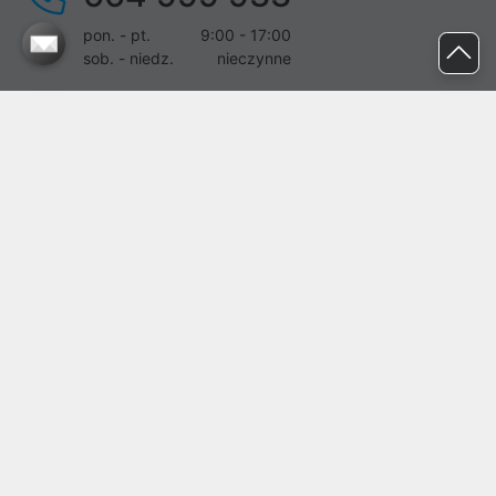
pon. - pt.
9:00 - 17:00
sob. - niedz.
nieczynne
pomoc@proline.pl
Dołącz do nas
Zgłoś błąd na stronie
Proline SA z siedzibą w Mirkowie (55-095), przy ul. Brzozowej 5,
wpisana do rejestru przedsiębiorców Krajowego Rejestru Sądowego
przez Sąd Rejonowy dla Wrocławia-Fabrycznej we Wrocławiu, VI
Wydział Gospodarczy Krajowego Rejestru Sądowego pod nr KRS:
0000282071, NIP: 8951898022, REGON: 020482041, BDO:
000437899. Kapitał zakładowy Spółki wynosi 500000,00 zł i został
on opłacony w całości.
© proline 1996 - 2026. Wszelkie prawa zastrzeżone.