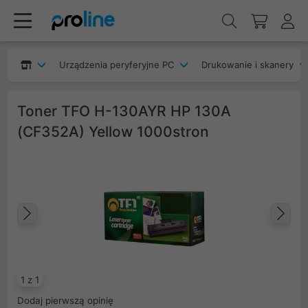
Urządzenia peryferyjne PC
Drukowanie i skanery
Toner TFO H-130AYR HP 130A
(CF352A) Yellow 1000stron
Poprzedni
Na
1 z 1
Dodaj pierwszą opinię