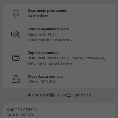
Gwarancja producenta
24 miesiące
Zwrot / wymiana towaru
Masz na to 14 dni.
Zobacz regulamin i wyłączenia...
Zapłać za pomocą
BLIK, BLIK Płacę Później, PayPo, Przelewy24,
Raty, Kartą, Za pobraniem
Wysyłka za pomocą
InPost, DPD, DHL
Udostępnij
Drukuj
Zgłoś błąd
Kod: TFO_CF352A
SKU: H-130AYR