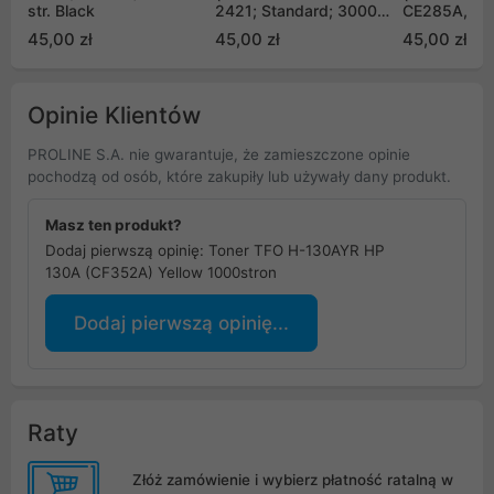
str. Black
2421; Standard; 3000
CE285A, Ca
stron; czarny)
725; Standa
45,00 zł
45,00 zł
45,00 zł
stron; czarn
Opinie Klientów
PROLINE S.A. nie gwarantuje, że zamieszczone opinie
pochodzą od osób, które zakupiły lub używały dany produkt.
Masz ten produkt?
Dodaj pierwszą opinię: Toner TFO H-130AYR HP
130A (CF352A) Yellow 1000stron
Dodaj pierwszą opinię...
Raty
Złóż zamówienie i wybierz płatność ratalną w