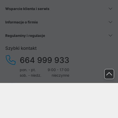
Wsparcie klienta i serwis
Informacje o firmie
Regulaminy i regulacje
Szybki kontakt
664 999 933
pon. - pt.
9:00 - 17:00
sob. - niedz.
nieczynne
pomoc@proline.pl
Dołącz do nas