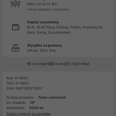
Masz na to 14 dni.
Zobacz regulamin i wyłączenia...
Zapłać za pomocą
BLIK, BLIK Płacę Później, PayPo, Przelewy24,
Raty, Kartą, Za pobraniem
Wysyłka za pomocą
InPost, DPD, DHL
Udostępnij
Drukuj
Zgłoś błąd
Kod: H-49XC
SKU: H-49XC
EAN: 5907582375807
Rodzaj produktu:
Toner zamiennik
Do drukarki:
HP
Wydajność:
6000 str
Zobacz więcej szczegółów