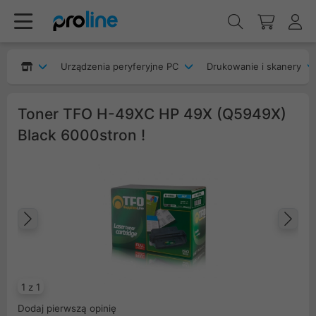
Urządzenia peryferyjne PC
Drukowanie i skanery
Toner TFO H-49XC HP 49X (Q5949X)
Black 6000stron !
Poprzedni
Na
1 z 1
Dodaj pierwszą opinię