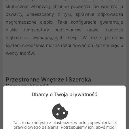
skutecznie wtłaczają chłodne powietrze do wnętrza, a
czwarty, umieszczony z tyłu, sprawnie odprowadza
nagromadzone ciepło. Taka konfiguracja gwarantuje
niskie temperatury podzespołów nawet podczas
najbardziej wymagających sesji. W razie potrzeby
system chłodzenia można rozbudować do łącznie pięciu
wentylatorów.
Przestronne Wnętrze i Szeroka
Kompatybilność
Dbamy o Twoją prywatność
Wnętrze typu Midi Tower oferuje zaskakująco dużo
miejsca i jest w pełni kompatybilne z popularnymi
standardami płyt głównych, takimi jak ATX, Micro-ATX
oraz Mini-ITX. Bez trudu zmieścisz w niej potężną kartę
Ta strona korzysta z
ciasteczek
w celu zapewnienia jej
prawidłowego działania. Potrzebujemy ich, abyś mógł