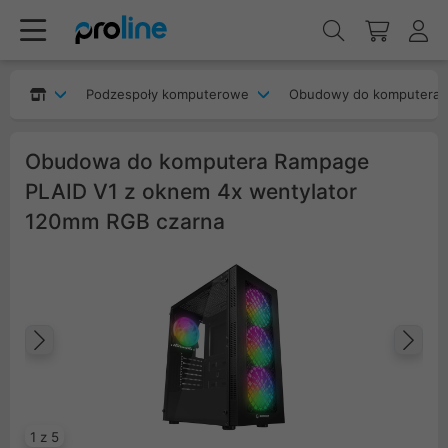
Podzespoły komputerowe
Obudowy do komputera
Obudowa do komputera Rampage
PLAID V1 z oknem 4x wentylator
120mm RGB czarna
Poprzedni
Na
1 z 5