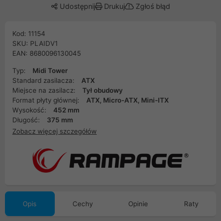
Udostępnij
Drukuj
Zgłoś błąd
Kod: 11154
SKU: PLAIDV1
EAN: 8680096130045
Typ:
Midi Tower
Standard zasilacza:
ATX
Miejsce na zasilacz:
Tył obudowy
Format płyty głównej:
ATX, Micro-ATX, Mini-ITX
Wysokość:
452 mm
Długość:
375 mm
Zobacz więcej szczegółów
Opis
Cechy
Opinie
Raty