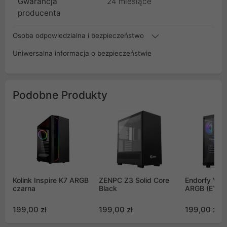
Gwarancja
24 miesiące
producenta
Osoba odpowiedzialna i bezpieczeństwo
Uniwersalna informacja o bezpieczeństwie
Podobne Produkty
Kolink Inspire K7 ARGB
ZENPC Z3 Solid Core
Endorfy Ve
czarna
Black
ARGB (EY2A
199,00 zł
199,00 zł
199,00 zł