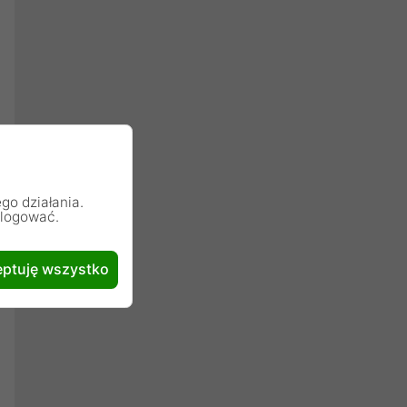
go działania.
alogować.
ptuję wszystko