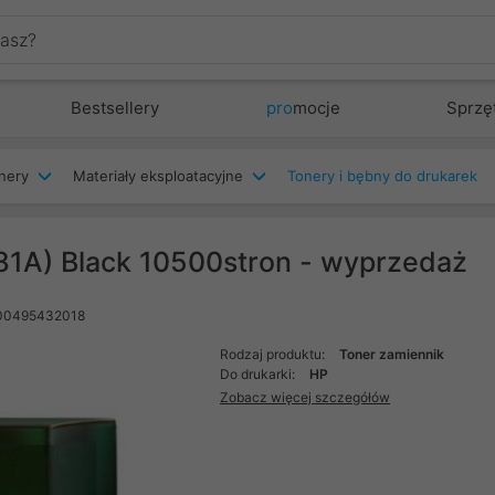
Bestsellery
pro
mocje
Sprzę
nery
Materiały eksploatacyjne
Tonery i bębny do drukarek
1A) Black 10500stron - wyprzedaż
00495432018
Rodzaj produktu:
Toner zamiennik
Do drukarki:
HP
Zobacz więcej szczegółów