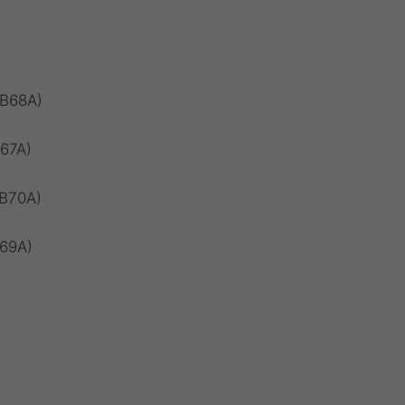
6B68A)
B67A)
6B70A)
B69A)