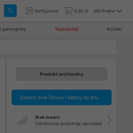
Konfigurator
0,00 zł
Mój Proline
t gamingowy
Wyprzedaż
Kontakt
Produkt archiwalny
Zobacz inne Tonery i bębny do drukarek
Brak towaru
Zakończono produkcję i sprzedaż