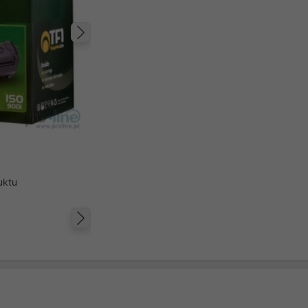
Następny
uktu
Następny