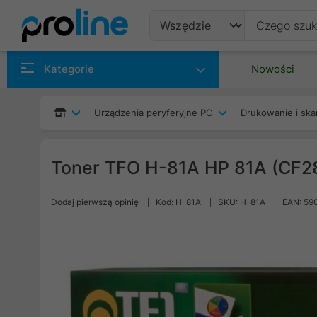
Produkty
Kategorie
Nowości
Producenci
Urządzenia peryferyjne PC
Drukowanie i ska
Kategorie
Toner TFO H-81A HP 81A (CF28
Dodaj pierwszą opinię
Kod: H-81A
SKU: H-81A
EAN: 59