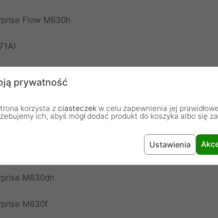
rprise Flow M630h
71A)
ją prywatność
trona korzysta z
ciasteczek
w celu zapewnienia jej prawidłowe
rzebujemy ich, abyś mógł dodać produkt do koszyka albo się z
erprise Flow M630h (P7Z47A)
Akce
Ustawienia
rprise Flow M630z
erprise M630dn
rprise M630f