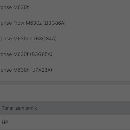
rprise M630h
erprise Flow M630z (B3G86A)
erprise M630dn (B3G84A)
erprise M630f (B3G85A)
rprise M630h (J7X28A)
Toner zamiennik
HP