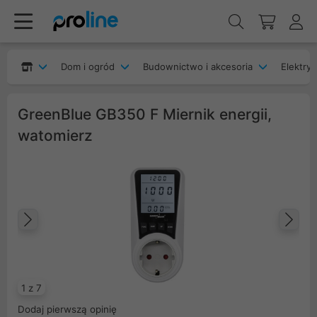
Dom i ogród
Budownictwo i akcesoria
Elektryk
GreenBlue GB350 F Miernik energii,
watomierz
Poprzedni
Na
1 z 7
Dodaj pierwszą opinię