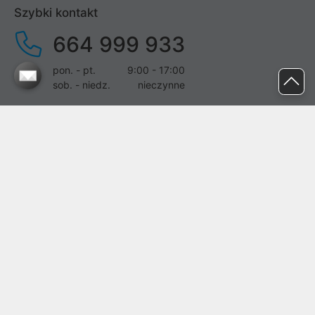
Szybki kontakt
664 999 933
pon. - pt.
9:00 - 17:00
sob. - niedz.
nieczynne
pomoc@proline.pl
Dołącz do nas
Zgłoś błąd na stronie
Proline SA z siedzibą w Mirkowie (55-095), przy ul. Brzozowej 5,
wpisana do rejestru przedsiębiorców Krajowego Rejestru Sądowego
przez Sąd Rejonowy dla Wrocławia-Fabrycznej we Wrocławiu, VI
Wydział Gospodarczy Krajowego Rejestru Sądowego pod nr KRS:
0000282071, NIP: 8951898022, REGON: 020482041, BDO:
000437899. Kapitał zakładowy Spółki wynosi 500000,00 zł i został
on opłacony w całości.