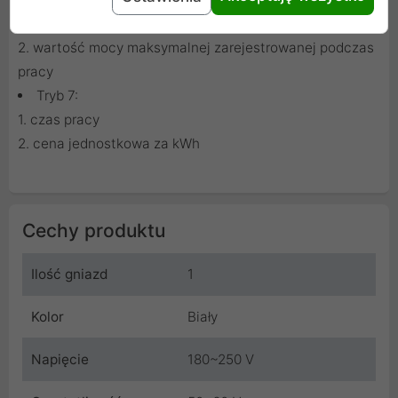
1. czas pracy
2. wartość mocy maksymalnej zarejestrowanej podczas
pracy
Tryb 7:
1. czas pracy
2. cena jednostkowa za kWh
Cechy produktu
Ilość gniazd
1
Kolor
Biały
Napięcie
180~250 V