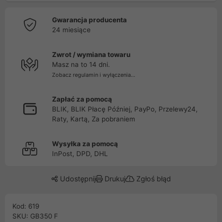
Gwarancja producenta
24 miesiące
Zwrot / wymiana towaru
Masz na to 14 dni.
Zobacz regulamin i wyłączenia...
Zapłać za pomocą
BLIK, BLIK Płacę Później, PayPo, Przelewy24,
Raty, Kartą, Za pobraniem
Wysyłka za pomocą
InPost, DPD, DHL
Udostępnij
Drukuj
Zgłoś błąd
Kod: 619
SKU: GB350 F