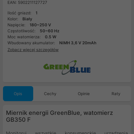
EAN: 5902211127727
Ilość gniazd:
1
Kolor:
Biały
Napięcie:
180~250 V
Częstotliwość:
50~60 Hz
Moc watomierza:
0.5 W
Wbudowany akumulator:
NiMH 3,6 V 20mAh
Zobacz więcej szczegółów
Opis
Cechy
Opinie
Raty
Miernik energii GreenBlue, watomierz
GB350 F
Monitoruj wszystkie konsumenckie urządzenia