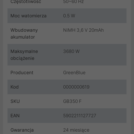
Częstotliwość
50~60 Hz
Moc watomierza
0.5 W
Wbudowany
NiMH 3,6 V 20mAh
akumulator
Maksymalne
3680 W
obciążenie
Producent
GreenBlue
Kod
0000000619
SKU
GB350 F
EAN
5902211127727
Gwarancja
24 miesiące