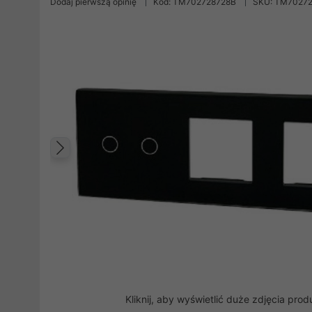
Dodaj pierwszą opinię
Kod: TM702728728B
SKU: TM7027
Poprzedni
Kliknij, aby wyświetlić duże zdjęcia prod