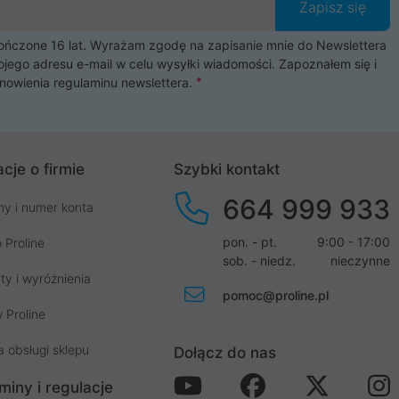
Zapisz się
czone 16 lat. Wyrażam zgodę na zapisanie mnie do Newslettera
ojego adresu e-mail w celu wysyłki wiadomości. Zapoznałem się i
nowienia
regulaminu newslettera
.
cje o firmie
Szybki kontakt
664 999 933
my i numer konta
pon. - pt.
9:00 - 17:00
 Proline
sob. - niedz.
nieczynne
ty i wyróżnienia
pomoc@proline.pl
 Proline
a obsługi sklepu
Dołącz do nas
miny i regulacje