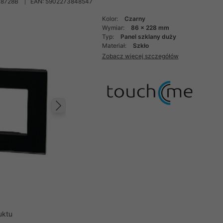
28728B
EAN: 5902273848547
Kolor:
Czarny
Wymiar:
86 x 228 mm
Typ:
Panel szklany duży
Materiał:
Szkło
Zobacz więcej szczegółów
Następny
uktu