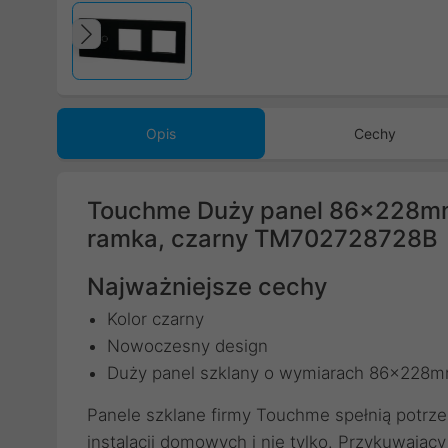
Poprzedni
Opis
Cechy
Touchme Duży panel 86x228mm s
ramka, czarny TM702728728B
Najważniejsze cechy
Kolor czarny
Nowoczesny design
Duży panel szklany o wymiarach 86x228mm
Panele szklane firmy Touchme spełnią potrz
instalacji domowych i nie tylko. Przykuwając