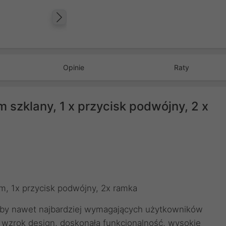
Następny
Opinie
Raty
zklany, 1 x przycisk podwójny, 2 x
, 1x przycisk podwójny, 2x ramka
eby nawet najbardziej wymagających użytkowników
y wzrok design, doskonała funkcjonalność, wysokie