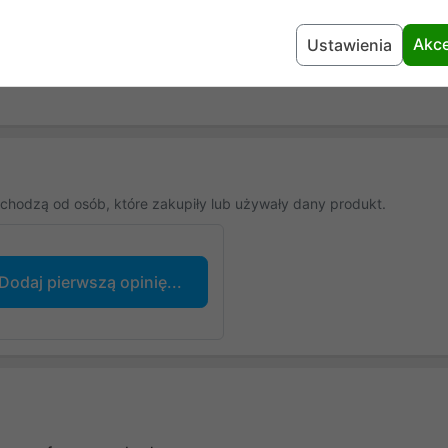
24 miesiące
Akce
Ustawienia
chodzą od osób, które zakupiły lub używały dany produkt.
Dodaj pierwszą opinię...