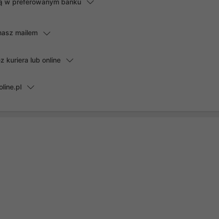
lną w preferowanym banku
masz mailem
kuriera lub online
line.pl