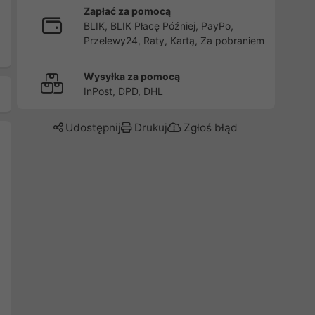
Zapłać za pomocą
BLIK, BLIK Płacę Później, PayPo,
Przelewy24, Raty, Kartą, Za pobraniem
Wysyłka za pomocą
InPost, DPD, DHL
Udostępnij
Drukuj
Zgłoś błąd