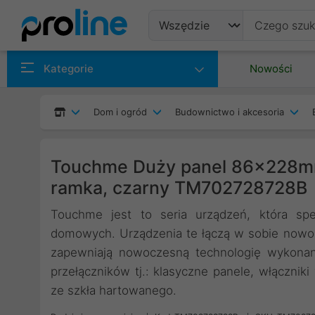
Produkty
Kategorie
Nowości
Producenci
Dom i ogród
Budownictwo i akcesoria
Kategorie
Touchme Duży panel 86x228mm 
ramka, czarny TM702728728B
Touchme jest to seria urządzeń, która spe
domowych. Urządzenia te łączą w sobie nowoc
zapewniają nowoczesną technologię wykonani
przełączników tj.: klasyczne panele, włączni
ze szkła hartowanego.