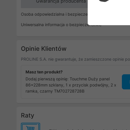
Gwarancja producenta
Osoba odpowiedzialna i bezpieczeństwo
Uniwersalna informacja o bezpieczeństwie
Opinie Klientów
PROLINE S.A. nie gwarantuje, że zamieszczone opinie po
Masz ten produkt?
Dodaj pierwszą opinię: Touchme Duży panel
86x228mm szklany, 1 x przycisk podwójny, 2 x
ramka, czarny TM702728728B
Raty