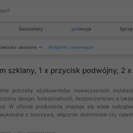
Bestsellery
pro
mocje
Sprzę
Elektryka i akcesoria
Wyłączniki i ściemniacze
szklany, 1 x przycisk podwójny, 2 x
łnia potrzeby użytkowników nowoczesnych instalacj
zesny design, funkcjonalność, bezpieczeństwo a takż
a. W ofercie producenta znajduje się wiele rodzajó
ki wykonane z tworzywa, włączniki aluminiowe czy nawe