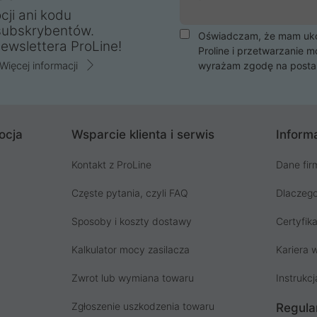
cji ani kodu
subskrybentów.
Oświadczam, że mam ukoń
ewslettera ProLine!
Proline i przetwarzanie m
Więcej informacji
wyrażam zgodę na posta
ocja
Wsparcie klienta i serwis
Informa
Kontakt z ProLine
Dane fir
Częste pytania, czyli FAQ
Dlaczego
Sposoby i koszty dostawy
Certyfika
Kalkulator mocy zasilacza
Kariera w
Zwrot lub wymiana towaru
Instrukcj
Zgłoszenie uszkodzenia towaru
Regula