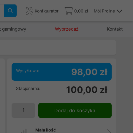
Konfigurator
0,00 zł
Mój Proline
t gamingowy
Wyprzedaż
Kontakt
98,00 zł
Wysyłkowa:
100,00 zł
Stacjonarna:
i
e
w
Dodaj do koszyka
t
Mała ilość