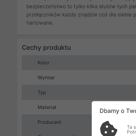
bezpieczeństwo to tylko kilka atutów tych pan
przełączników każdy znajdzie coś dla siebie
hartowane.
Cechy produktu
Kolor
Wymiar
Typ
Materiał
Dbamy o Two
Producent
Ta s
Pot