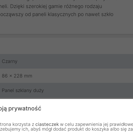
eli. Dzięki szerokiej gamie różnego rodzaju
 począwszy od paneli klasycznych po nawet szkło
Czarny
86 x 228 mm
Panel szklany duży
Szkło
ją prywatność
Touchme
trona korzysta z
ciasteczek
w celu zapewnienia jej prawidłowe
rzebujemy ich, abyś mógł dodać produkt do koszyka albo się z