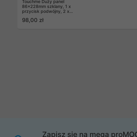
Touchme Duży panel
86x228mm szklany, 1 x
przycisk podwójny, 2 x
ramka, czarny
98,00 zł
TM702728728B
Zapisz się na mega proMO