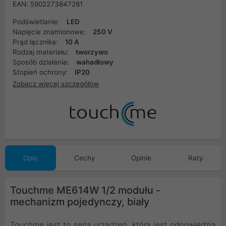
EAN: 5902273847281
Podświetlanie:
LED
Napięcie znamionowe:
250 V
Prąd łącznika:
10 A
Rodzaj materiału:
tworzywo
Sposób działania:
wahadłowy
Stopień ochrony:
IP20
Zobacz więcej szczegółów
Opis
Cechy
Opinie
Raty
Touchme ME614W 1/2 modułu -
mechanizm pojedynczy, biały
Touchme jest to seria urządzeń, która jest odpowiedzią