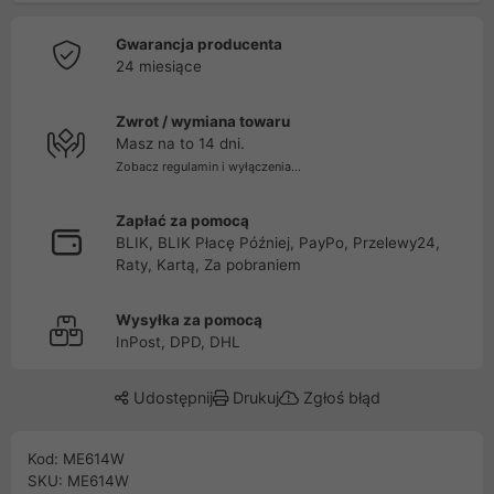
Gwarancja producenta
24 miesiące
Zwrot / wymiana towaru
Masz na to 14 dni.
Zobacz regulamin i wyłączenia...
Zapłać za pomocą
BLIK, BLIK Płacę Później, PayPo, Przelewy24,
Raty, Kartą, Za pobraniem
Wysyłka za pomocą
InPost, DPD, DHL
Udostępnij
Drukuj
Zgłoś błąd
Kod: ME614W
SKU: ME614W