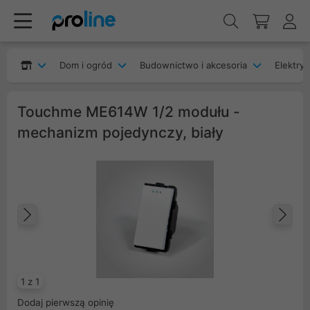
Dom i ogród
Budownictwo i akcesoria
Elektryk
Touchme ME614W 1/2 modułu -
mechanizm pojedynczy, biały
Poprzedni
Na
1 z 1
Dodaj pierwszą opinię