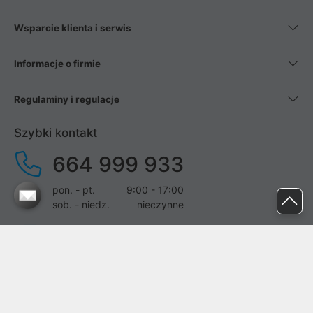
Wsparcie klienta i serwis
Informacje o firmie
Regulaminy i regulacje
Szybki kontakt
664 999 933
pon. - pt.
9:00 - 17:00
sob. - niedz.
nieczynne
pomoc@proline.pl
Dołącz do nas