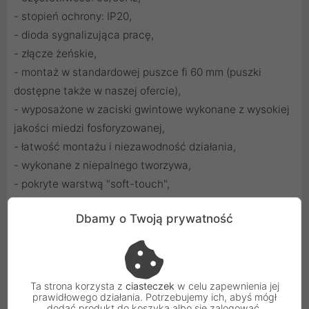
- stopień ochrony: IP20,
- dioda sygnalizująca pracę,
- złącze żeńskie,
- montaż w standardowej puszce fi 60 mm (puszki
dostępne także w naszej ofercie),
- wyposażone w zaciski gwintowe wykonane z wysokiej
jakości miedzi fosforyzowanej,
- łatwość montażu i niezawodność działania,
- wykonane z niepalnego tworzywa,
- pokryte warstwą "soft-touch",
- występuje w trzech kolorach: białym, czarnym, złotym,
Dbamy o Twoją prywatność
- unikalny i nowoczesny design,
- zastosowanie w nowoczesnych i ekskluzywnych
wnętrzach.
Ta strona korzysta z
ciasteczek
w celu zapewnienia jej
Uwaga: Montaż / demontaż produktów powinien być
prawidłowego działania. Potrzebujemy ich, abyś mógł
dodać produkt do koszyka albo się zalogować.