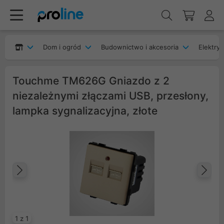
Dom i ogród
Budownictwo i akcesoria
Elektryk
Touchme TM626G Gniazdo z 2
niezależnymi złączami USB, przesłony,
lampka sygnalizacyjna, złote
Poprzedni
Na
1 z 1