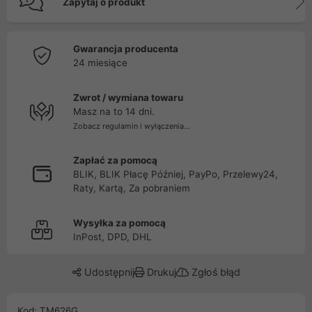
Zapytaj o produkt
Gwarancja producenta
24 miesiące
Zwrot / wymiana towaru
Masz na to 14 dni.
Zobacz regulamin i wyłączenia...
Zapłać za pomocą
BLIK, BLIK Płacę Później, PayPo, Przelewy24,
Raty, Kartą, Za pobraniem
Wysyłka za pomocą
InPost, DPD, DHL
Udostępnij
Drukuj
Zgłoś błąd
Kod: TM626G