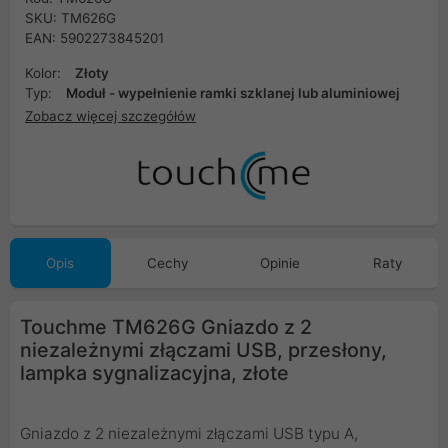
SKU: TM626G
EAN: 5902273845201
Kolor:
Złoty
Typ:
Moduł - wypełnienie ramki szklanej lub aluminiowej
Zobacz więcej szczegółów
Opis
Cechy
Opinie
Raty
Touchme TM626G Gniazdo z 2
niezależnymi złączami USB, przesłony,
lampka sygnalizacyjna, złote
Gniazdo z 2 niezależnymi złączami USB typu A,