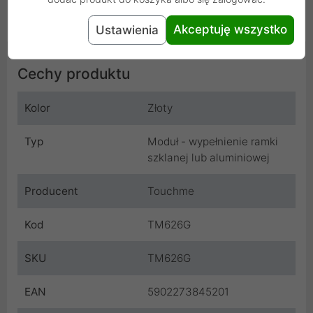
przeprowadzony przez osoby z odpowiednimi
kwalifikacjami i zawsze przy wyłączonym napięciu.
Akceptuję wszystko
Ustawienia
Cechy produktu
Kolor
Złoty
Typ
Moduł - wypełnienie ramki
szklanej lub aluminiowej
Producent
Touchme
Kod
TM626G
SKU
TM626G
EAN
5902273845201