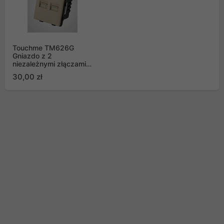
Touchme TM626G
Gniazdo z 2
niezależnymi złączami
USB, przesłony, lampka
30,00 zł
sygnalizacyjna, złote