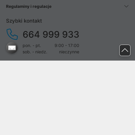
Regulaminy i regulacje
Szybki kontakt
664 999 933
pon. - pt.
9:00 - 17:00
sob. - niedz.
nieczynne
pomoc@proline.pl
Dołącz do nas
Zgłoś błąd na stronie
Proline SA z siedzibą w Mirkowie (55-095), przy ul. Brzozowej 5,
wpisana do rejestru przedsiębiorców Krajowego Rejestru Sądowego
przez Sąd Rejonowy dla Wrocławia-Fabrycznej we Wrocławiu, VI
Wydział Gospodarczy Krajowego Rejestru Sądowego pod nr KRS: