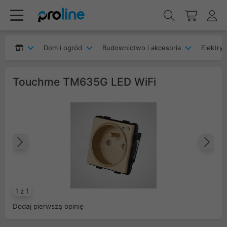
Dom i ogród
Budownictwo i akcesoria
Elektryk
Touchme TM635G LED WiFi
Poprzedni
Na
1 z 1
Dodaj pierwszą opinię