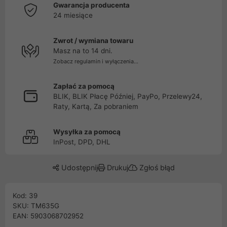
Gwarancja producenta
24 miesiące
Zwrot / wymiana towaru
Masz na to 14 dni.
Zobacz regulamin i wyłączenia...
Zapłać za pomocą
BLIK, BLIK Płacę Później, PayPo, Przelewy24,
Raty, Kartą, Za pobraniem
Wysyłka za pomocą
InPost, DPD, DHL
Udostępnij
Drukuj
Zgłoś błąd
Kod: 39
SKU: TM635G
EAN: 5903068702952