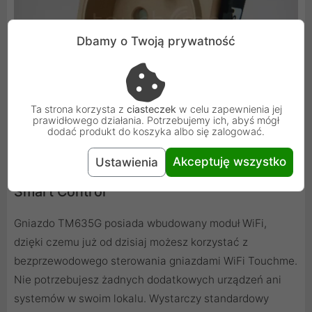
Dbamy o Twoją prywatność
Ta strona korzysta z
ciasteczek
w celu zapewnienia jej
prawidłowego działania. Potrzebujemy ich, abyś mógł
dodać produkt do koszyka albo się zalogować.
Akceptuję wszystko
Ustawienia
Smart Control
Gniazdo TM635G posiada wbudowany moduł WiFi,
dzięki czemu już od dzisiaj możesz korzystać z
bezprzewodowego sterowania gniazdami WiFi Touchme.
Nie potrzebujesz żadnych dodatkowych urządzeń ani
systemów w swoim lokalu. Wystarczy standardowy