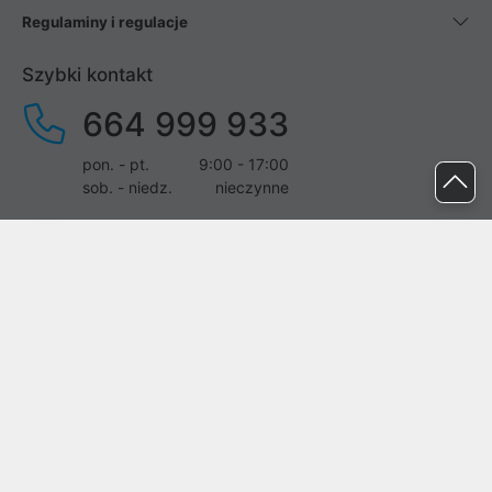
Regulaminy i regulacje
Szybki kontakt
664 999 933
pon. - pt.
9:00 - 17:00
sob. - niedz.
nieczynne
pomoc@proline.pl
Dołącz do nas
Zgłoś błąd na stronie
Proline SA z siedzibą w Mirkowie (55-095), przy ul. Brzozowej 5,
wpisana do rejestru przedsiębiorców Krajowego Rejestru Sądowego
przez Sąd Rejonowy dla Wrocławia-Fabrycznej we Wrocławiu, VI
Wydział Gospodarczy Krajowego Rejestru Sądowego pod nr KRS: