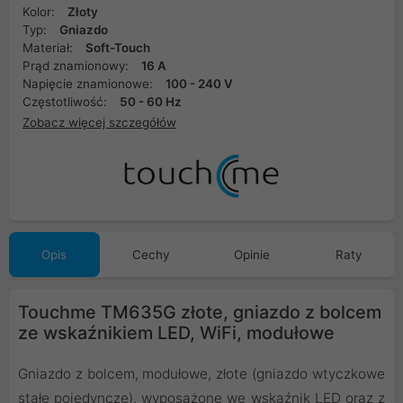
Kolor:
Złoty
Typ:
Gniazdo
Materiał:
Soft-Touch
Prąd znamionowy:
16 A
Napięcie znamionowe:
100 - 240 V
Częstotliwość:
50 - 60 Hz
Zobacz więcej szczegółów
Opis
Cechy
Opinie
Raty
Touchme TM635G złote, gniazdo z bolcem
ze wskaźnikiem LED, WiFi, modułowe
Gniazdo z bolcem, modułowe, złote (gniazdo wtyczkowe
stałe pojedyncze), wyposażone we wskaźnik LED oraz z