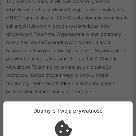
To gniazdo schuko, modułowe, czarne (gniazdo
wtyczkowe stałe pojedyncze), wyposażone w przycisk
ON/OFF oraz wskaźnik LED. Do wbudowania w ramkach
szklanych lub aluminiowych systemu łączników
dotykowych Touchme. Wyposażone w styk ochronny
oraz przesłony torów prądowych zapewniającymi
bezpieczeństwo przed dostępem dzieci. Wysoka jakość
potwierdzona certyfikatami CE oraz RoHS. Gniazda
wtyczkowe Touchme wykonane są z niepalnego
tworzywa, bardzo przyjemnego w dotyku dzięki
technologii "soft-touch". Idealnie komponują się z
pozostałymi elementami serii Touchme.
Dbamy o Twoją prywatność