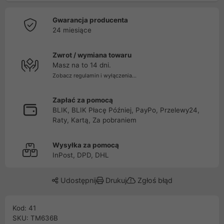
Gwarancja producenta
24 miesiące
Zwrot / wymiana towaru
Masz na to 14 dni.
Zobacz regulamin i wyłączenia...
Zapłać za pomocą
BLIK, BLIK Płacę Później, PayPo, Przelewy24,
Raty, Kartą, Za pobraniem
Wysyłka za pomocą
InPost, DPD, DHL
Udostępnij
Drukuj
Zgłoś błąd
Kod: 41
SKU: TM636B