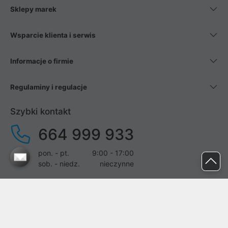
Sklepy marek
Wsparcie klienta i serwis
Informacje o firmie
Regulaminy i regulacje
Szybki kontakt
664 999 933
pon. - pt.
9:00 - 17:00
sob. - niedz.
nieczynne
pomoc@proline.pl
Dołącz do nas