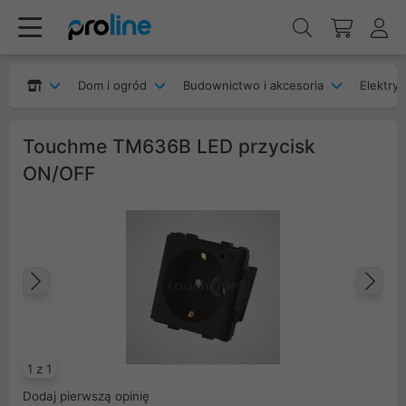
Dom i ogród
Budownictwo i akcesoria
Elektryk
Touchme TM636B LED przycisk
ON/OFF
Poprzedni
Na
1 z 1
Dodaj pierwszą opinię