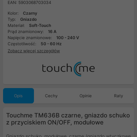
EAN: 5903068703034
Kolor:
Czarny
Typ:
Gniazdo
Materiał:
Soft-Touch
Prąd znamionowy:
16 A
Napięcie znamionowe:
100 - 240 V
Częstotliwość:
50 - 60 Hz
Zobacz więcej szczegółów
Opis
Cechy
Opinie
Raty
Touchme TM636B czarne, gniazdo schuko
z przyciskiem ON/OFF, modułowe
Gniazdo schuko, modułowe, czarne (gniazdo wtyczkowe