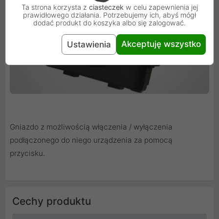
Ta strona korzysta z
ciasteczek
w celu zapewnienia jej
prawidłowego działania. Potrzebujemy ich, abyś mógł
dodać produkt do koszyka albo się zalogować.
Akceptuję wszystko
Ustawienia
Gniazdo z możliwością włączenia / wyłączenia
podłączonego do niego urządzenia za pomocą
przycisku.
Cechy produktu