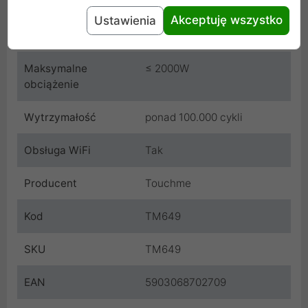
Wilgotność względna
10% - 93%
Akceptuję wszystko
Ustawienia
Pobór energii
0.02W
Maksymalne
≤ 2000W
obciążenie
Wytrzymałość
ponad 100.000 cykli
Obsługa WiFi
Tak
Producent
Touchme
Kod
TM649
SKU
TM649
EAN
5903068702709