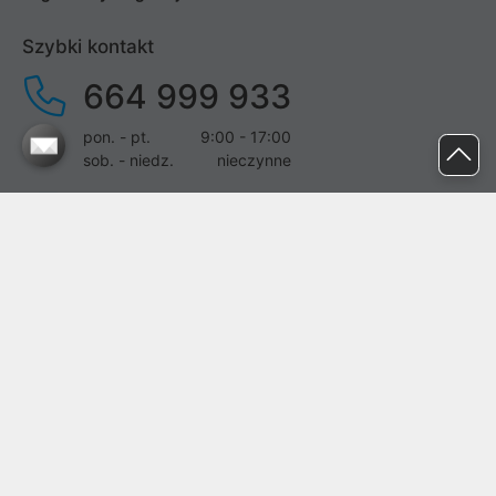
Szybki kontakt
664 999 933
pon. - pt.
9:00 - 17:00
sob. - niedz.
nieczynne
pomoc@proline.pl
Dołącz do nas
Zgłoś błąd na stronie
Proline SA z siedzibą w Mirkowie (55-095), przy ul. Brzozowej 5,
wpisana do rejestru przedsiębiorców Krajowego Rejestru Sądowego
przez Sąd Rejonowy dla Wrocławia-Fabrycznej we Wrocławiu, VI
Wydział Gospodarczy Krajowego Rejestru Sądowego pod nr KRS:
0000282071, NIP: 8951898022, REGON: 020482041, BDO:
000437899. Kapitał zakładowy Spółki wynosi 500000,00 zł i został