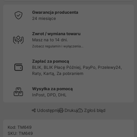
Gwarancja producenta
24 miesiące
Zwrot / wymiana towaru
Masz na to 14 dni.
Zobacz regulamin i wyłączenia...
Zapłać za pomocą
BLIK, BLIK Płacę Później, PayPo, Przelewy24,
Raty, Kartą, Za pobraniem
Wysyłka za pomocą
InPost, DPD, DHL
Udostępnij
Drukuj
Zgłoś błąd
Kod: TM649
SKU: TM649