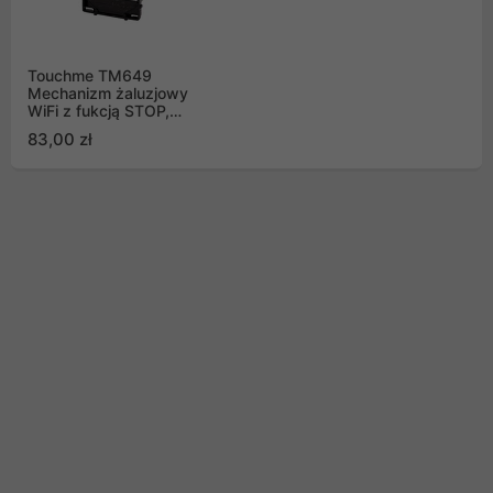
Touchme TM649
Mechanizm żaluzjowy
WiFi z fukcją STOP,
czarny
83,00 zł