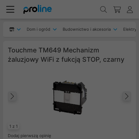
Dom i ogród
Budownictwo i akcesoria
Elektryk
Touchme TM649 Mechanizm
żaluzjowy WiFi z fukcją STOP, czarny
Poprzedni
Na
1 z 1
Dodaj pierwszą opinię