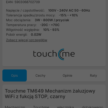
EAN: 5903068702709
Napięcie / częstotliwość:
100V - 240V AC 50 - 60Hz
Tolerancja spadku/zrostu mocy:
-15% - +10%
Moc obciążenia:
3W - 800W / przycisk
Temperatura pracy:
-20C - +70C
Wilgotność względna:
10% - 93%
Pobór energii:
0.02W
Zobacz więcej szczegółów
Opis
Cechy
Opinie
Raty
Touchme TM649 Mechanizm żaluzjowy
WiFi z fukcją STOP, czarny
Mechanizm Touchme włącznika dotykowego