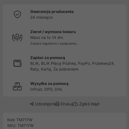
Gwarancja producenta
24 miesiące
Zwrot / wymiana towaru
Masz na to 14 dni.
Zobacz regulamin i wyłączenia...
Zapłać za pomocą
BLIK, BLIK Płacę Później, PayPo, Przelewy24,
Raty, Kartą, Za pobraniem
Wysyłka za pomocą
InPost, DPD, DHL
Udostępnij
Drukuj
Zgłoś błąd
Kod: TM717W
SKU: TM717W