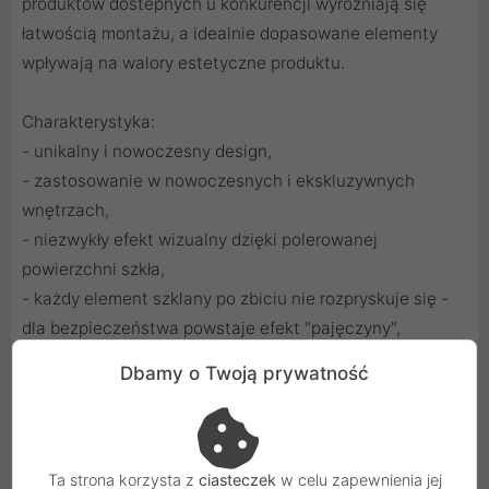
produktów dostepnych u konkurencji wyróżniają się
łatwością montażu, a idealnie dopasowane elementy
wpływają na walory estetyczne produktu.
Charakterystyka:
- unikalny i nowoczesny design,
- zastosowanie w nowoczesnych i ekskluzywnych
wnętrzach,
- niezwykły efekt wizualny dzięki polerowanej
powierzchni szkła,
- każdy element szklany po zbiciu nie rozpryskuje się -
dla bezpieczeństwa powstaje efekt "pajęczyny",
- łatwa do utrzymania w czystości,
Dbamy o Twoją prywatność
- ramki szklane Touchme występują w trzech kolorach:
białym, czarnym, złotym,
- wymiar ramki: 86x228 mm,
- grubość szkła: 4mm.
Ta strona korzysta z
ciasteczek
w celu zapewnienia jej