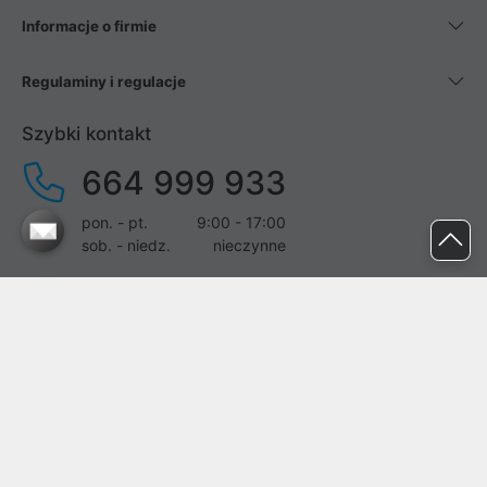
Informacje o firmie
Regulaminy i regulacje
Szybki kontakt
664 999 933
pon. - pt.
9:00 - 17:00
sob. - niedz.
nieczynne
pomoc@proline.pl
Dołącz do nas
Zgłoś błąd na stronie
Proline SA z siedzibą w Mirkowie (55-095), przy ul. Brzozowej 5,