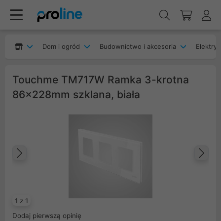
Dom i ogród
Budownictwo i akcesoria
Elektryk
Touchme TM717W Ramka 3-krotna
86x228mm szklana, biała
Poprzedni
Na
1 z 1
Dodaj pierwszą opinię