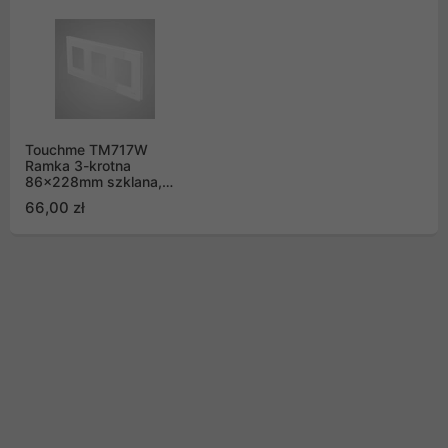
Touchme TM717W
Ramka 3-krotna
86x228mm szklana,
biała
66,00 zł