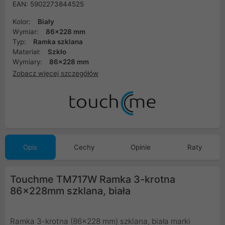
EAN: 5902273844525
Kolor:
Biały
Wymiar:
86x228 mm
Typ:
Ramka szklana
Materiał:
Szkło
Wymiary:
86x228 mm
Zobacz więcej szczegółów
Opis
Cechy
Opinie
Raty
Touchme TM717W Ramka 3-krotna
86x228mm szklana, biała
Ramka 3-krotna (86x228 mm) szklana, biała marki