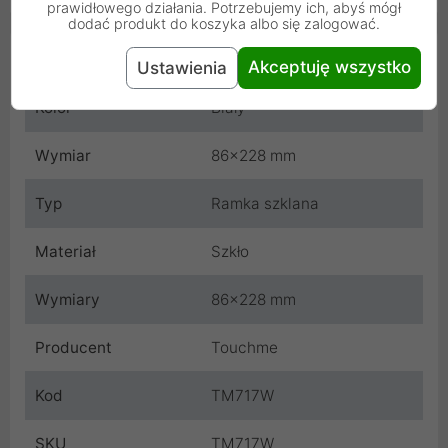
prawidłowego działania. Potrzebujemy ich, abyś mógł
dodać produkt do koszyka albo się zalogować.
Cechy produktu
Akceptuję wszystko
Ustawienia
Kolor
Biały
Wymiar
86x228 mm
Typ
Ramka szklana
Materiał
Szkło
Wymiary
86x228 mm
Producent
Touchme
Kod
TM717W
SKU
TM717W