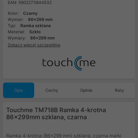
EAN: 5902273844532
Kolor:
Czarny
Wymiar:
86x299 mm
Typ:
Ramka szklana
Materiał:
Szkło
Wymiary:
86x299 mm
Zobacz więcej szczegółów
Opis
Cechy
Opinie
Raty
Touchme TM718B Ramka 4-krotna
86x299mm szklana, czarna
Ramka 4-krotna (86x299 mm) szklana, czarna marki