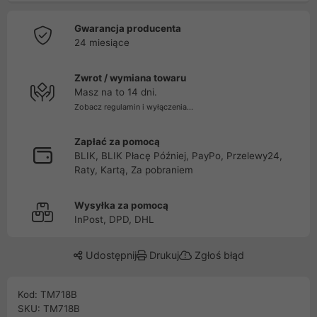
Gwarancja producenta
24 miesiące
Zwrot / wymiana towaru
Masz na to 14 dni.
Zobacz regulamin i wyłączenia...
Zapłać za pomocą
BLIK, BLIK Płacę Później, PayPo, Przelewy24,
Raty, Kartą, Za pobraniem
Wysyłka za pomocą
InPost, DPD, DHL
Udostępnij
Drukuj
Zgłoś błąd
Kod: TM718B
SKU: TM718B