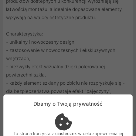
produktów dostepnych u konkurencji wyróżniają się
łatwością montażu, a idealnie dopasowane elementy
wpływają na walory estetyczne produktu.
Charakterystyka:
- unikalny i nowoczesny design,
- zastosowanie w nowoczesnych i ekskluzywnych
wnętrzach,
- niezwykły efekt wizualny dzięki polerowanej
powierzchni szkła,
- każdy element szklany po zbiciu nie rozpryskuje się -
dla bezpieczeństwa powstaje efekt "pajęczyny",
- łatwa do utrzymania w czystości,
Dbamy o Twoją prywatność
- ramki szklane Touchme występują w trzech kolorach:
białym, czarnym, złotym,
- wymiar ramki: 86x299 mm,
- grubość szkła: 4mm.
Ta strona korzysta z
ciasteczek
w celu zapewnienia jej