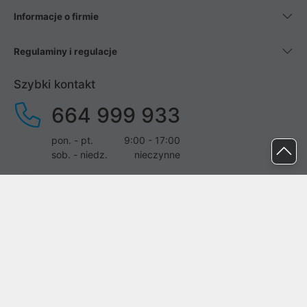
Informacje o firmie
Regulaminy i regulacje
Szybki kontakt
664 999 933
pon. - pt.
9:00 - 17:00
sob. - niedz.
nieczynne
pomoc@proline.pl
Dołącz do nas
Zgłoś błąd na stronie
Proline SA z siedzibą w Mirkowie (55-095), przy ul. Brzozowej 5,