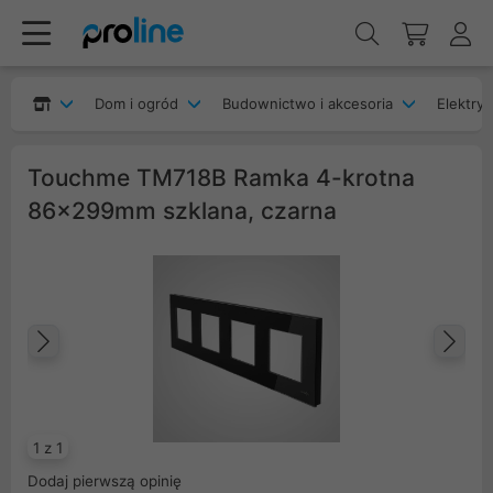
Dom i ogród
Budownictwo i akcesoria
Elektryk
Touchme TM718B Ramka 4-krotna
86x299mm szklana, czarna
Poprzedni
Na
1 z 1
Dodaj pierwszą opinię