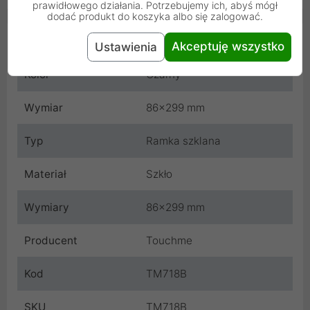
prawidłowego działania. Potrzebujemy ich, abyś mógł
dodać produkt do koszyka albo się zalogować.
Cechy produktu
Akceptuję wszystko
Ustawienia
Kolor
Czarny
Wymiar
86x299 mm
Typ
Ramka szklana
Materiał
Szkło
Wymiary
86x299 mm
Producent
Touchme
Kod
TM718B
SKU
TM718B