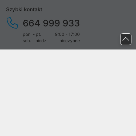
Szybki kontakt
664 999 933
pon. - pt.
9:00 - 17:00
sob. - niedz.
nieczynne
pomoc@proline.pl
Dołącz do nas
Zgłoś błąd na stronie
Proline SA z siedzibą w Mirkowie (55-095), przy ul. Brzozowej 5,
wpisana do rejestru przedsiębiorców Krajowego Rejestru Sądowego
przez Sąd Rejonowy dla Wrocławia-Fabrycznej we Wrocławiu, VI
Wydział Gospodarczy Krajowego Rejestru Sądowego pod nr KRS:
0000282071, NIP: 8951898022, REGON: 020482041, BDO:
000437899. Kapitał zakładowy Spółki wynosi 500000,00 zł i został