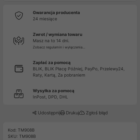
Gwarancja producenta
24 miesiące
Zwrot / wymiana towaru
Masz na to 14 dni.
Zobacz regulamin i wyłączenia...
Zapłać za pomocą
BLIK, BLIK Płacę Później, PayPo, Przelewy24,
Raty, Kartą, Za pobraniem
Wysyłka za pomocą
InPost, DPD, DHL
Udostępnij
Drukuj
Zgłoś błąd
Kod: TM908B
SKU: TM908B