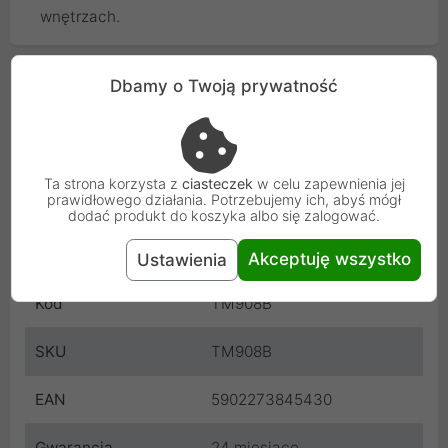
wnętrzach.
Cechy produktu
Dbamy o Twoją prywatność
Kolor
Czarny
Ta strona korzysta z
ciasteczek
w celu zapewnienia jej
Typ
Moduł - wypełnienie ramki
prawidłowego działania. Potrzebujemy ich, abyś mógł
szklanej lub aluminiowej
dodać produkt do koszyka albo się zalogować.
Producent
Touchme
Akceptuję wszystko
Ustawienia
Kod
TM908B
SKU
TM908B
EAN
5902273845430
Gwarancja
24 miesiące