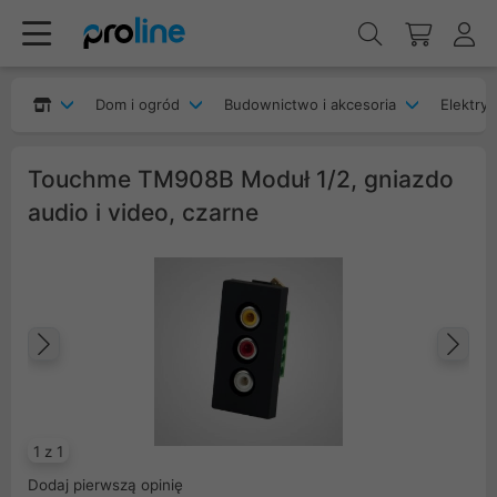
Dom i ogród
Budownictwo i akcesoria
Elektryk
Touchme TM908B Moduł 1/2, gniazdo
audio i video, czarne
Poprzedni
Na
1 z 1
Dodaj pierwszą opinię