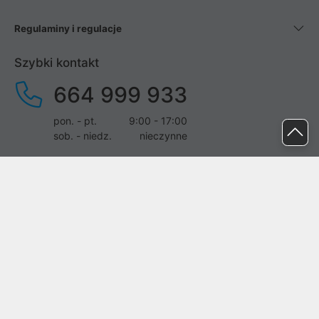
Regulaminy i regulacje
Szybki kontakt
664 999 933
pon. - pt.
9:00 - 17:00
sob. - niedz.
nieczynne
pomoc@proline.pl
Dołącz do nas
Zgłoś błąd na stronie
Proline SA z siedzibą w Mirkowie (55-095), przy ul. Brzozowej 5,
wpisana do rejestru przedsiębiorców Krajowego Rejestru Sądowego
przez Sąd Rejonowy dla Wrocławia-Fabrycznej we Wrocławiu, VI