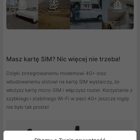
Masz kartę SIM? Nic więcej nie trzeba!
Dzięki zintegrowanemu modemowi 4G+ oraz
wbudowanemu slotowi na kartę SIM wystarczy, że
włożysz kartę micro-SIM i włączysz router. Korzystanie z
szybkiego i stabilnego Wi-Fi w sieci 4G+ jeszcze nigdy
nie było tak proste!