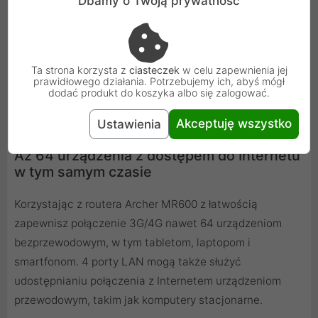
Dbamy o Twoją prywatność
Ta strona korzysta z
ciasteczek
w celu zapewnienia jej
prawidłowego działania. Potrzebujemy ich, abyś mógł
dodać produkt do koszyka albo się zalogować.
Akceptuję wszystko
Ustawienia
Aż 64 urządzenia z dostępem do Internetu
w tym samym czasie
Korzystając z routera Archer MR600 z łatwością
zapewnisz połączenie 3G/4G nawet 64 urządzeniom
bezprzewodowym, w tym tabletom, laptopom i
smartfonom. 4 porty LAN mogą także służyć
udostępnianiu połączenia z Internetem urządzeniom
przewodowym, takim jak komputery stacjonarne.