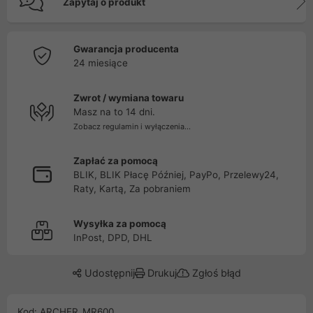
Zapytaj o produkt
Gwarancja producenta
24 miesiące
Zwrot / wymiana towaru
Masz na to 14 dni.
Zobacz regulamin i wyłączenia...
Zapłać za pomocą
BLIK, BLIK Płacę Później, PayPo, Przelewy24,
Raty, Kartą, Za pobraniem
Wysyłka za pomocą
InPost, DPD, DHL
Udostępnij
Drukuj
Zgłoś błąd
Kod: ARCHER_MR600