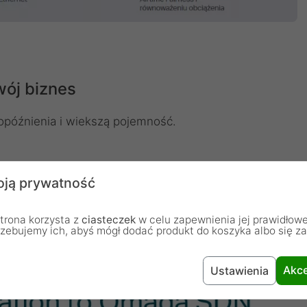
wój biznes
opóźnienia i wiekszą pojemność.
SDN
ją prywatność
g (SDN) integruje ze sobą urządzenia sieciowe takie
trona korzysta z
ciasteczek
w celu zapewnienia jej prawidłowe
y aby zapewnić w 100% scentralizowane zarządzanie w
rzebujemy ich, abyś mógł dodać produkt do koszyka albo się z
 z jednego interfejsu.
Akce
Ustawienia