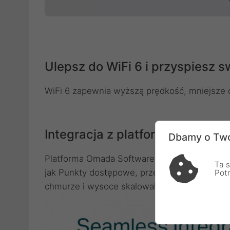
Ulepsz do WiFi 6 i przyspiesz s
WiFi 6 zapewnia wyższą prędkość, mniejsze 
Integracja z platformą Omada 
Dbamy o Two
Platforma Omada Software Defined Networkin
Ta s
jak Punkty dostępowe, przełączniki i router
Pot
chmurze i wysoce skalowalną sieć zarządzaną