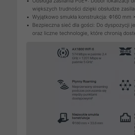
Obsługa zasilania PoE+: Dobór lokalizacji 
większych trudności dzięki obsłudze zasila
Wyjątkowo smukła konstrukcja: Φ160 mm
Bezpieczna sieć dla gości: Do dyspozycji j
oraz liczne technologie, które chronią do