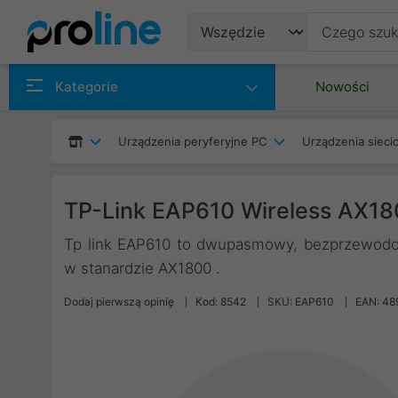
Produkty
Kategorie
Nowości
Producenci
Urządzenia peryferyjne PC
Urządzenia siec
Kategorie
TP-Link EAP610 Wireless AX18
Tp link EAP610 to dwupasmowy, bezprzewodo
w stanardzie AX1800 .
Dodaj pierwszą opinię
Kod: 8542
SKU: EAP610
EAN: 48