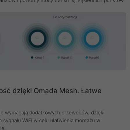
anałów i poziomy mocy transmisji sąsiednich punktów
ność dzięki Omada Mesh. Łatwe
ie wymagają dodatkowych przewodów, dzięki
 sygnału WiFi w celu ułatwienia montażu w
le.