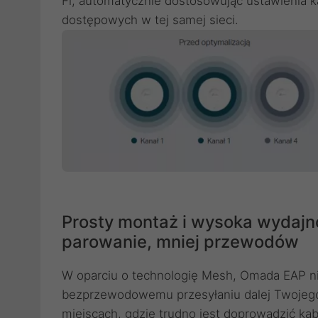
Fi, automatycznie dostosowując ustawienia k
dostępowych w tej samej sieci.
Prosty montaż i wysoka wydaj
parowanie, mniej przewodów
W oparciu o technologię Mesh, Omada EAP n
bezprzewodowemu przesyłaniu dalej Twojego
miejscach, gdzie trudno jest doprowadzić kab