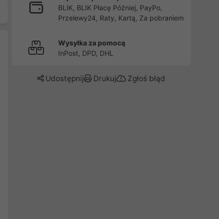
BLIK, BLIK Płacę Później, PayPo,
Przelewy24, Raty, Kartą, Za pobraniem
Wysyłka za pomocą
InPost, DPD, DHL
Udostępnij
Drukuj
Zgłoś błąd