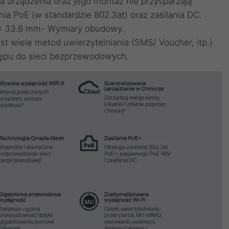
dla urządzenia oraz jego montaż nie przysparzają
nia PoE (w standardzie 802.3at) oraz zasilania DC.
 × 33.6 mm- Wymiary obudowy.
est wiele metod uwierzytelniania (SMS/ Voucher, itp.)
stępu do sieci bezprzewodowych.