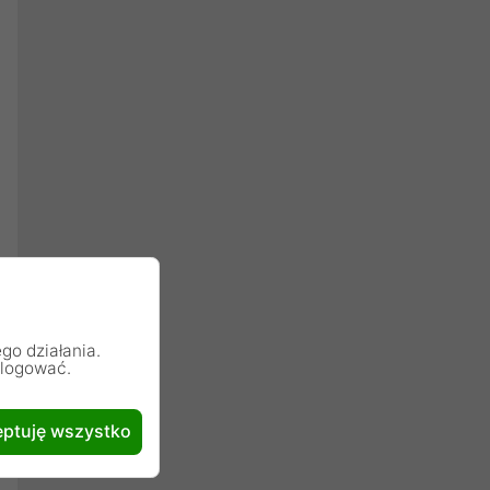
go działania.
alogować.
ptuję wszystko