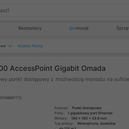
Bestsellery
pro
mocje
Sprzę
iowe
Access Pointy
00 AccessPoint Gigabit Omada
wy punkt dostępowy z możliwością montażu na sufici
97098687772
Funkcje:
Punkt dostępowy
Porty:
1 gigabitowy port Ethernet
Wmiary:
160 x 160 x 33.6 mm
Typ anteny:
Wewnętrzna, dookólna
:
do 115 m2